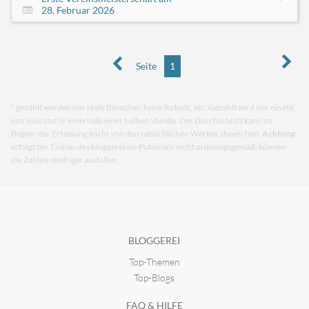
28. Februar 2026
Seite
1
* gezählt werden nur reale Besucher, keine Robots, etc. Gezählt wird nur ein Hit
pro Visit und IP innerhalb einer halben Stunde. Der Durchschnitt kann zu
Beginn der Erfassung leicht von den tatsächlichen Werten abweichen.
Achtung:
erfolgt der Einbau des bloggerei.de-Publicons nicht ordnungsgemäß, können
die Zahlen niedriger ausfallen.
BLOGGEREI
Top-Themen
Top-Blogs
FAQ & HILFE