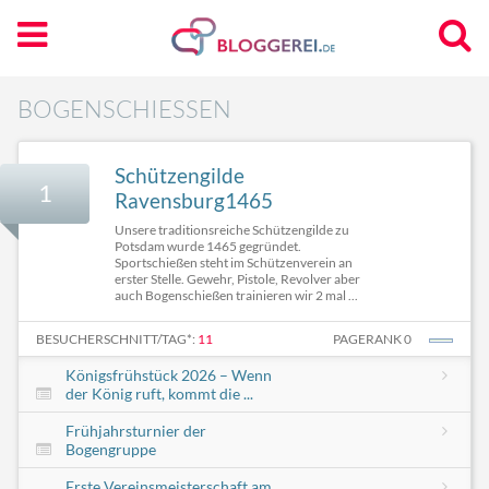
BOGENSCHIESSEN
Schützengilde
1
Ravensburg1465
Unsere traditionsreiche Schützengilde zu
Potsdam wurde 1465 gegründet.
Sportschießen steht im Schützenverein an
erster Stelle. Gewehr, Pistole, Revolver aber
auch Bogenschießen trainieren wir 2 mal ...
BESUCHERSCHNITT/TAG*:
11
PAGERANK 0
Königsfrühstück 2026 – Wenn
der König ruft, kommt die ...
Frühjahrsturnier der
Bogengruppe
Erste Vereinsmeisterschaft am