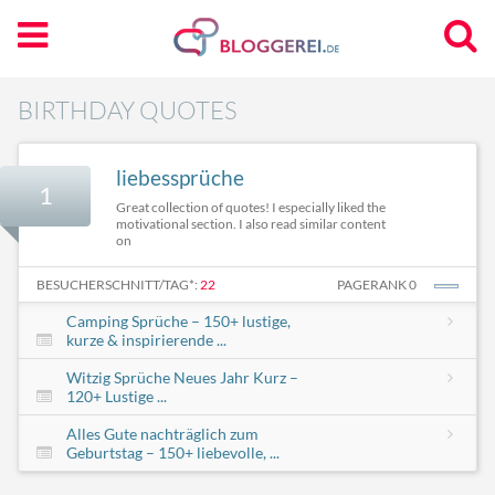
BIRTHDAY QUOTES
liebessprüche
1
Great collection of quotes! I especially liked the
motivational section. I also read similar content
on
BESUCHERSCHNITT/TAG*:
22
PAGERANK 0
Camping Sprüche – 150+ lustige,
kurze & inspirierende ...
Witzig Sprüche Neues Jahr Kurz –
120+ Lustige ...
Alles Gute nachträglich zum
Geburtstag – 150+ liebevolle, ...