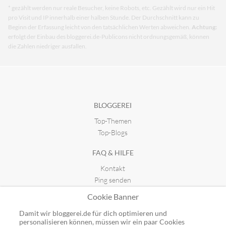
* gezählt werden nur reale Besucher, keine Robots, etc. Gezählt wird nur ein Hit
pro Visit und IP innerhalb einer halben Stunde. Der Durchschnitt kann zu
Beginn der Erfassung leicht von den tatsächlichen Werten abweichen.
Achtung:
erfolgt der Einbau des bloggerei.de-Publicons nicht ordnungsgemäß, können
die Zahlen niedriger ausfallen.
BLOGGEREI
Top-Themen
Top-Blogs
FAQ & HILFE
Kontakt
Ping senden
Publicon einbinden
Cookie Banner
GUTSCHEINE
Damit wir bloggerei.de für dich optimieren und
personalisieren können, müssen wir ein paar Cookies