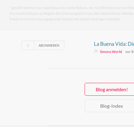
* gezählt werden nur reale Besucher, keine Robots, etc. Gezählt wird nur ein Hit 
Durchschnitt kann zu Beginn der Erfassung leicht von den tatsächlichen Werte
Publicons nicht ordnungsgemäß, können die Zahlen niedriger ausfallen.
La Buena Vida: D
ABONNIEREN
Odyssee
Simons World
vor
5
Blog anmelden!
Blog-Index