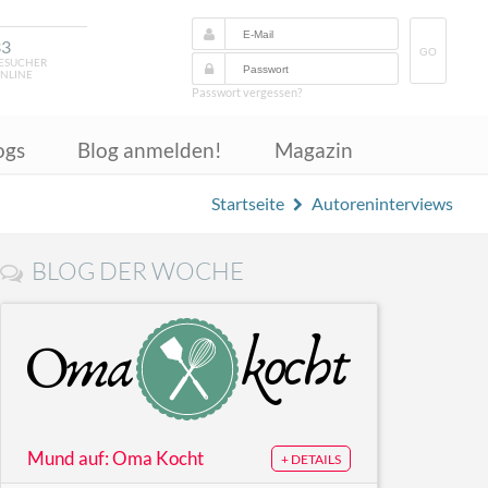
33
GO
ESUCHER
NLINE
Passwort vergessen?
ogs
Blog anmelden!
Magazin
Startseite
Autoreninterviews
BLOG DER WOCHE
Mund auf: Oma Kocht
+ DETAILS