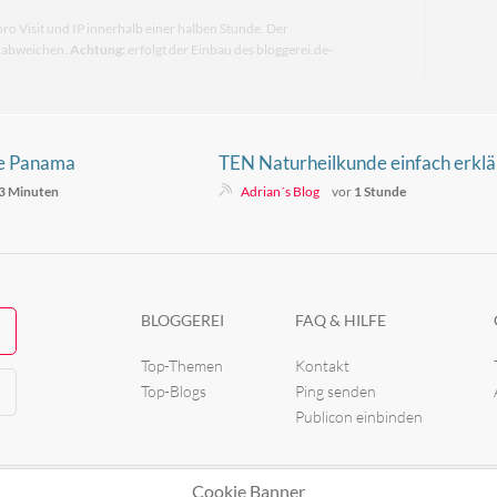
pro Visit und IP innerhalb einer halben Stunde. Der
n abweichen.
Achtung:
erfolgt der Einbau des bloggerei.de-
ie Panama
TEN Naturheilkunde einfach erklä
für den Alltag
3 Minuten
Adrian´s Blog
vor
1 Stunde
BLOGGEREI
FAQ & HILFE
Top-Themen
Kontakt
Top-Blogs
Ping senden
Publicon einbinden
Cookie Banner