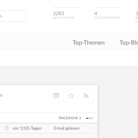
2283
4
BLOGS ONLINE
BLOGS WARTEND
B
O
Top-Themen
Top-Bl
de
PAGERANK 3
vor 1335 Tagen
0 mal gelesen