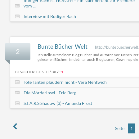
Rüdiger Bach ist HOLGER – Ein Nachbericht zur Premiere
vom ...
Interview mit Rüdiger Bach
Bunte Bücher Welt
http://buntebuecherwelt
2
Ich stelle auf meinem Blog Bücher und Autoren vor. Neben Re
gelesenen Büchern findet man auch Blogtouren, Gewinnspiele 
BESUCHERSCHNITT/TAG*:
1
Tote Tanten plaudern nicht - Vera Nentwich
Die Mörderinsel - Eric Berg
S.T.A.R.S Shadow (3) - Amanda Frost
Seite
1