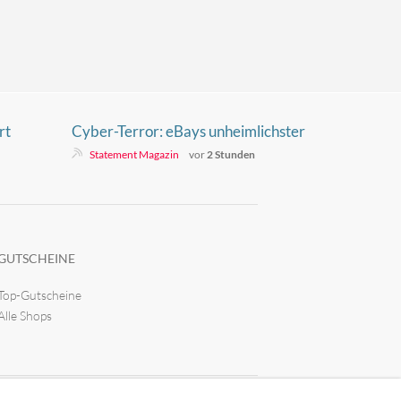
rt
Cyber-Terror: eBays unheimlichster
Skandal der Netzgeschichte
Statement Magazin
vor
2 Stunden
GUTSCHEINE
Top-Gutscheine
Alle Shops