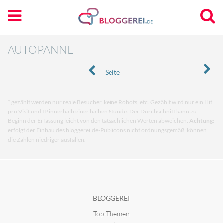
AUTOPANNE
Seite
* gezählt werden nur reale Besucher, keine Robots, etc. Gezählt wird nur ein Hit
pro Visit und IP innerhalb einer halben Stunde. Der Durchschnitt kann zu
Beginn der Erfassung leicht von den tatsächlichen Werten abweichen.
Achtung:
erfolgt der Einbau des bloggerei.de-Publicons nicht ordnungsgemäß, können
die Zahlen niedriger ausfallen.
BLOGGEREI
Top-Themen