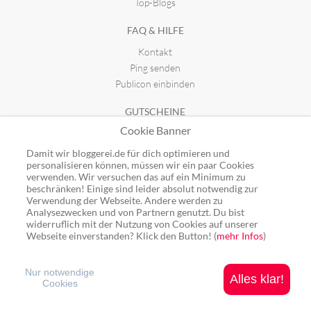
Top-Blogs
FAQ & HILFE
Kontakt
Ping senden
Publicon einbinden
GUTSCHEINE
Cookie Banner
Top-Gutscheine
Alle Shops
Damit wir bloggerei.de für dich optimieren und
personalisieren können, müssen wir ein paar Cookies
verwenden. Wir versuchen das auf ein Minimum zu
beschränken! Einige sind leider absolut notwendig zur
Verwendung der Webseite. Andere werden zu
Analysezwecken und von Partnern genutzt. Du bist
Ping: http://rpc.bloggerei.de/ping/ (*nur für angemeldete Blogs)
widerruflich mit der Nutzung von Cookies auf unserer
Blogverzeichnis Bloggerei.de © 2006 - 2026
Webseite einverstanden? Klick den Button! (
mehr Infos
)
Impressum
|
Datenschutz
Nur notwendige
Alles klar!
Cookies