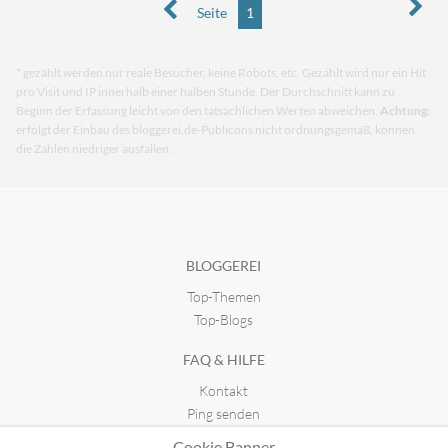
Seite
1
* gezählt werden nur reale Besucher, keine Robots, etc. Gezählt wird nur ein Hit
pro Visit und IP innerhalb einer halben Stunde. Der Durchschnitt kann zu
Beginn der Erfassung leicht von den tatsächlichen Werten abweichen.
Achtung:
erfolgt der Einbau des bloggerei.de-Publicons nicht ordnungsgemäß, können
die Zahlen niedriger ausfallen.
BLOGGEREI
Top-Themen
Top-Blogs
FAQ & HILFE
Kontakt
Ping senden
Publicon einbinden
Cookie Banner