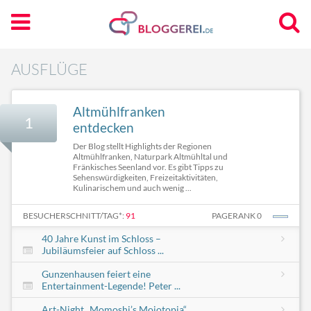
AUSFLÜGE
Altmühlfranken
1
entdecken
Der Blog stellt Highlights der Regionen
Altmühlfranken, Naturpark Altmühltal und
Fränkisches Seenland vor. Es gibt Tipps zu
Sehenswürdigkeiten, Freizeitaktivitäten,
Kulinarischem und auch wenig ...
BESUCHERSCHNITT/TAG*:
91
PAGERANK 0
40 Jahre Kunst im Schloss –
Jubiläumsfeier auf Schloss ...
Gunzenhausen feiert eine
Entertainment-Legende! Peter ...
Art-Night „Momoshi’s Mojotopia“