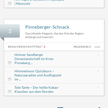
| Momoshi
Pinneberger-Schnack
2
Das Lifestyle-Magazin, das den Puls der Region
einfängt und inspiriert
BESUCHERSCHNITT/TAG*:
2
PAGERANK 0
Holmer Sandberge:
Dünenlandschaft im Kreis
Pinneberg ...
Himmelmoor Quickborn –
Naturparadies und Ausflugsziel
im ...
Tote Tante – Der heiße Kakao-
Klassiker aus dem Norden