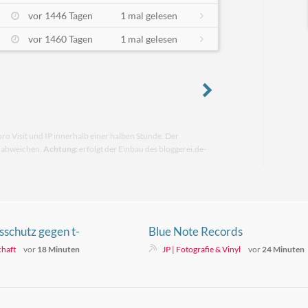
vor 1446 Tagen
1 mal gelesen
vor 1460 Tagen
1 mal gelesen
pro Visit und IP innerhalb einer halben Stunde. Der
n abweichen.
Achtung:
erfolgt der Einbau des bloggerei.de-
sschutz gegen t-
Blue Note Records
chaft
vor
18 Minuten
JP | Fotografie & Vinyl
vor
24 Minuten