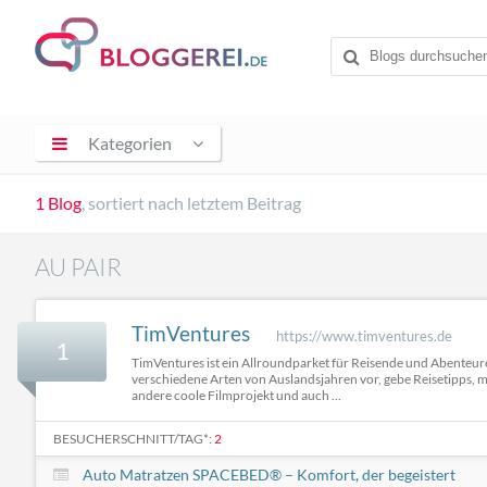
Kategorien
1 Blog
, sortiert nach letztem Beitrag
AU PAIR
TimVentures
https://www.timventures.de
1
TimVentures ist ein Allroundparket für Reisende und Abenteurer.
verschiedene Arten von Auslandsjahren vor, gebe Reisetipps, m
andere coole Filmprojekt und auch ...
BESUCHERSCHNITT/TAG*:
2
Auto Matratzen SPACEBED® – Komfort, der begeistert