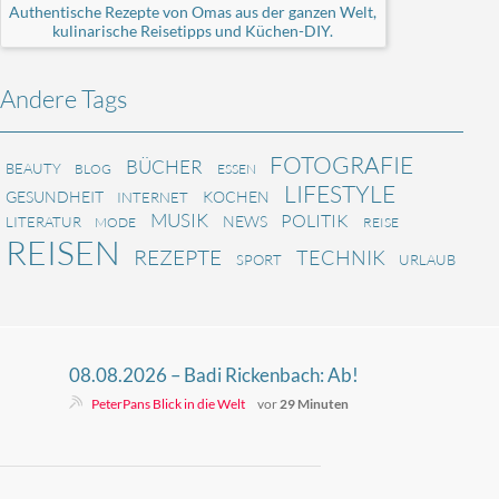
Authentische Rezepte von Omas aus der ganzen Welt,
kulinarische Reisetipps und Küchen-DIY.
Andere Tags
FOTOGRAFIE
BÜCHER
BEAUTY
BLOG
ESSEN
LIFESTYLE
GESUNDHEIT
KOCHEN
INTERNET
MUSIK
POLITIK
NEWS
LITERATUR
MODE
REISE
REISEN
REZEPTE
TECHNIK
SPORT
URLAUB
08.08.2026 – Badi Rickenbach: Ab!
Kühlen!
PeterPans Blick in die Welt
vor
29 Minuten