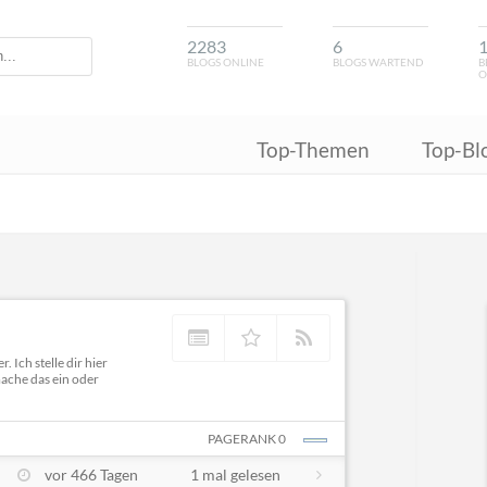
2283
6
BLOGS ONLINE
BLOGS WARTEND
B
O
Top-Themen
Top-Bl
 Ich stelle dir hier
ache das ein oder
PAGERANK 0
vor 466 Tagen
1 mal gelesen