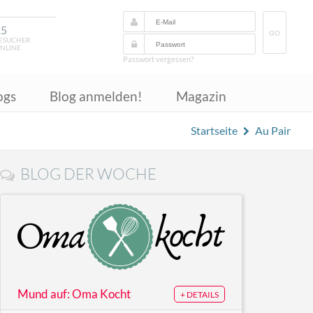
15
GO
ESUCHER
NLINE
Passwort vergessen?
ogs
Blog anmelden!
Magazin
Startseite
Au Pair
BLOG DER WOCHE
Mund auf: Oma Kocht
+ DETAILS