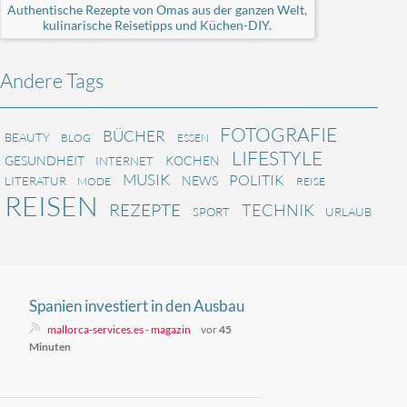
Authentische Rezepte von Omas aus der ganzen Welt,
kulinarische Reisetipps und Küchen-DIY.
Andere Tags
FOTOGRAFIE
BÜCHER
BEAUTY
BLOG
ESSEN
LIFESTYLE
GESUNDHEIT
KOCHEN
INTERNET
MUSIK
POLITIK
NEWS
LITERATUR
MODE
REISE
REISEN
REZEPTE
TECHNIK
SPORT
URLAUB
Spanien investiert in den Ausbau
von Schnellladestationen
mallorca-services.es - magazin
vor
45
Minuten