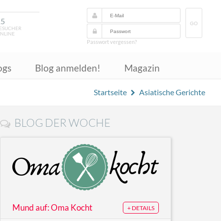
15
GO
ESUCHER
NLINE
Passwort vergessen?
ogs
Blog anmelden!
Magazin
Startseite
Asiatische Gerichte
BLOG DER WOCHE
Mund auf: Oma Kocht
+ DETAILS