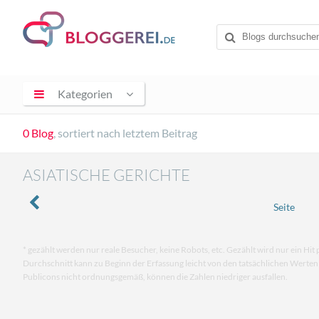
Kategorien
0 Blog
, sortiert nach letztem Beitrag
ASIATISCHE GERICHTE
Seite
* gezählt werden nur reale Besucher, keine Robots, etc. Gezählt wird nur ein Hit 
Durchschnitt kann zu Beginn der Erfassung leicht von den tatsächlichen Werte
Publicons nicht ordnungsgemäß, können die Zahlen niedriger ausfallen.