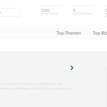
2283
4
BLOGS ONLINE
BLOGS WARTEND
B
O
Top-Themen
Top-Bl
pro Visit und IP innerhalb einer halben Stunde. Der
n abweichen.
Achtung:
erfolgt der Einbau des bloggerei.de-