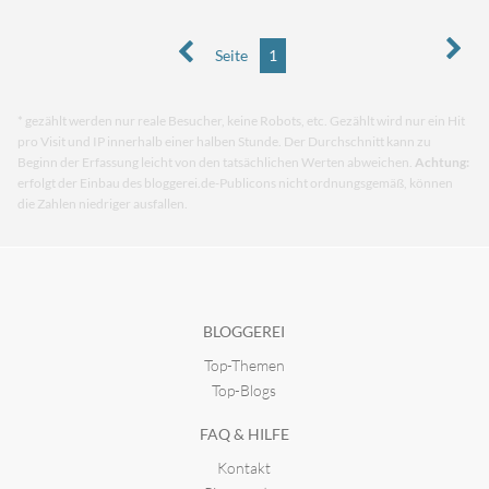
Seite
1
* gezählt werden nur reale Besucher, keine Robots, etc. Gezählt wird nur ein Hit
pro Visit und IP innerhalb einer halben Stunde. Der Durchschnitt kann zu
Beginn der Erfassung leicht von den tatsächlichen Werten abweichen.
Achtung:
erfolgt der Einbau des bloggerei.de-Publicons nicht ordnungsgemäß, können
die Zahlen niedriger ausfallen.
BLOGGEREI
Top-Themen
Top-Blogs
FAQ & HILFE
Kontakt