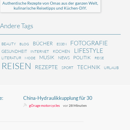
Authentische Rezepte von Omas aus der ganzen Welt,
kulinarische Reisetipps und Küchen-DIY.
Andere Tags
FOTOGRAFIE
BÜCHER
BEAUTY
BLOG
ESSEN
LIFESTYLE
GESUNDHEIT
KOCHEN
INTERNET
MUSIK
POLITIK
NEWS
LITERATUR
MODE
REISE
REISEN
REZEPTE
TECHNIK
SPORT
URLAUB
e:
China-Hydraulikkupplung für 30
Euro: Genialer Schnapper oder
gÖrage motorcycles
vor
28 Minuten
einfach Müll?