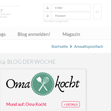
17
GO
ESUCHER
NLINE
Passwort vergessen?
ogs
Blog anmelden!
Magazin
Startseite
Anwaltspostfach
BLOG DER WOCHE
Mund auf: Oma Kocht
+ DETAILS