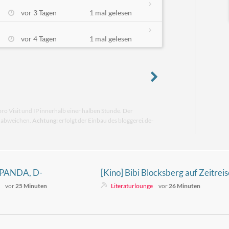
vor 3 Tagen
1 mal gelesen
vor 4 Tagen
1 mal gelesen
pro Visit und IP innerhalb einer halben Stunde. Der
n abweichen.
Achtung:
erfolgt der Einbau des bloggerei.de-
 PANDA, D-
[Kino] Bibi Blocksberg auf Zeitreis
In The Stars
Hexerei, Freundschaft und ein
vor
25 Minuten
Literaturlounge
vor
26 Minuten
Rätsel aus dem Jahr 1887