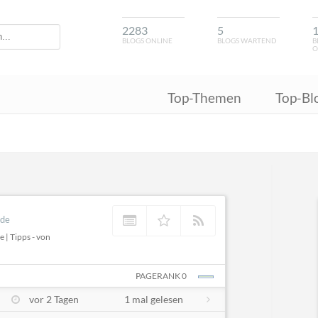
2283
5
BLOGS ONLINE
BLOGS WARTEND
B
O
Top-Themen
Top-Bl
.de
 | Tipps - von
PAGERANK 0
vor 2 Tagen
1 mal gelesen