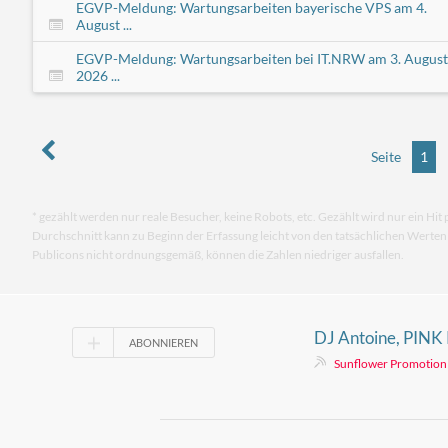
EGVP-Meldung: Wartungsarbeiten bayerische VPS am 4.
August ...
EGVP-Meldung: Wartungsarbeiten bei IT.NRW am 3. August
2026 ...
Seite
1
* gezählt werden nur reale Besucher, keine Robots, etc. Gezählt wird nur ein Hit 
Durchschnitt kann zu Beginn der Erfassung leicht von den tatsächlichen Werte
Publicons nicht ordnungsgemäß, können die Zahlen niedriger ausfallen.
DJ Antoine, PINK
ABONNIEREN
LEVELS - Written 
Sunflower Promotion