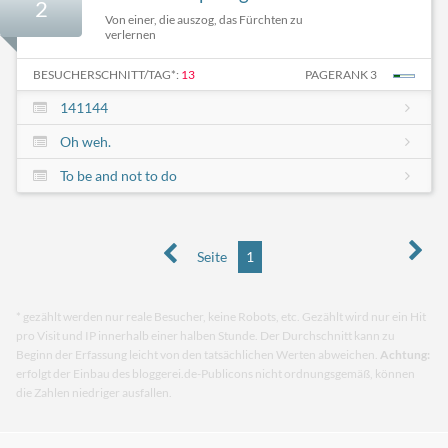
2
Von einer, die auszog, das Fürchten zu
verlernen
BESUCHERSCHNITT/TAG*:
13
PAGERANK 3
141144
Oh weh.
To be and not to do
Seite
1
* gezählt werden nur reale Besucher, keine Robots, etc. Gezählt wird nur ein Hit
pro Visit und IP innerhalb einer halben Stunde. Der Durchschnitt kann zu
Beginn der Erfassung leicht von den tatsächlichen Werten abweichen.
Achtung:
erfolgt der Einbau des bloggerei.de-Publicons nicht ordnungsgemäß, können
die Zahlen niedriger ausfallen.