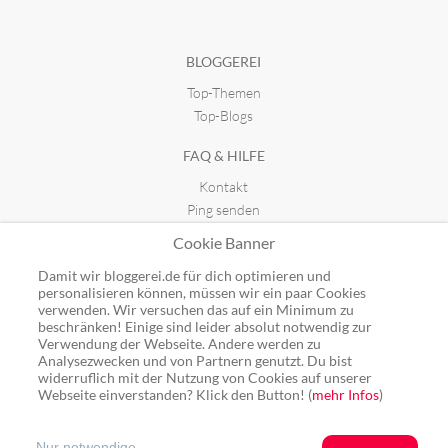
BLOGGEREI
Top-Themen
Top-Blogs
FAQ & HILFE
Kontakt
Ping senden
Publicon einbinden
Cookie Banner
GUTSCHEINE
Damit wir bloggerei.de für dich optimieren und
personalisieren können, müssen wir ein paar Cookies
Top-Gutscheine
verwenden. Wir versuchen das auf ein Minimum zu
Alle Shops
beschränken! Einige sind leider absolut notwendig zur
Verwendung der Webseite. Andere werden zu
Analysezwecken und von Partnern genutzt. Du bist
widerruflich mit der Nutzung von Cookies auf unserer
Webseite einverstanden? Klick den Button! (
mehr Infos
)
Ping: http://rpc.bloggerei.de/ping/ (*nur für angemeldete Blogs)
Blogverzeichnis Bloggerei.de © 2006 - 2026
Nur notwendige