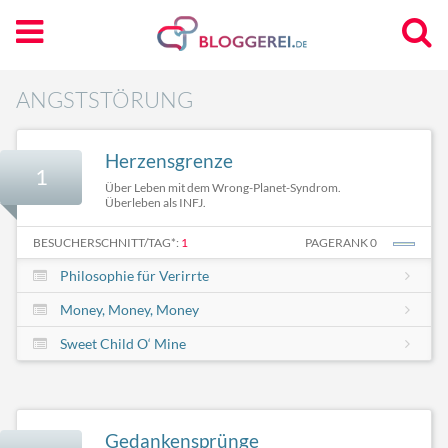
ANGSTSTÖRUNG
Herzensgrenze
1
Über Leben mit dem Wrong-Planet-Syndrom.
Überleben als INFJ.
BESUCHERSCHNITT/TAG*:
1
PAGERANK 0
Philosophie für Verirrte
Money, Money, Money
Sweet Child O‘ Mine
Gedankensprünge