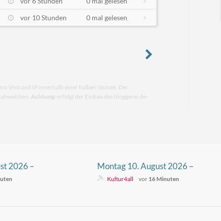
vor 6 Stunden
0 mal gelesen
vor 10 Stunden
0 mal gelesen
pro Visit und IP innerhalb einer halben Stunde. Der
n abweichen.
Achtung:
erfolgt der Einbau des bloggerei.de-
st 2026 –
Montag 10. August 2026 –
für Kinder
Fernsehprogramm für Kinder
nuten
Kultur4all
vor
16 Minuten