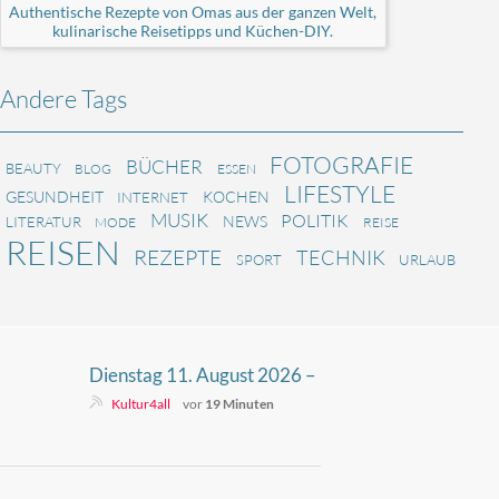
Authentische Rezepte von Omas aus der ganzen Welt,
kulinarische Reisetipps und Küchen-DIY.
Andere Tags
FOTOGRAFIE
BÜCHER
BEAUTY
BLOG
ESSEN
LIFESTYLE
GESUNDHEIT
KOCHEN
INTERNET
MUSIK
POLITIK
NEWS
LITERATUR
MODE
REISE
REISEN
REZEPTE
TECHNIK
SPORT
URLAUB
Dienstag 11. August 2026 –
Fernsehprogramm
Kultur4all
vor
19 Minuten