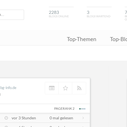
2283
3
BLOGS ONLINE
BLOGS WARTEND
B
O
Top-Themen
Top-Bl
bg-info.de
d
PAGERANK 2
vor 3 Stunden
0 mal gelesen