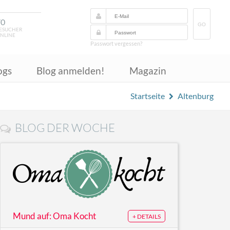
70
GO
ESUCHER
NLINE
Passwort vergessen?
ogs
Blog anmelden!
Magazin
Startseite
Altenburg
BLOG DER WOCHE
Mund auf: Oma Kocht
+ DETAILS