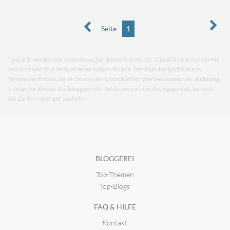
Seite
1
* gezählt werden nur reale Besucher, keine Robots, etc. Gezählt wird nur ein Hit
pro Visit und IP innerhalb einer halben Stunde. Der Durchschnitt kann zu
Beginn der Erfassung leicht von den tatsächlichen Werten abweichen.
Achtung:
erfolgt der Einbau des bloggerei.de-Publicons nicht ordnungsgemäß, können
die Zahlen niedriger ausfallen.
BLOGGEREI
Top-Themen
Top-Blogs
FAQ & HILFE
Kontakt