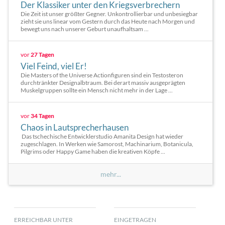
Der Klassiker unter den Kriegsverbrechern
Die Zeit ist unser größter Gegner. Unkontrollierbar und unbesiegbar
zieht sie uns linear vom Gestern durch das Heute nach Morgen und
bewegt uns nach unserer Geburt unaufhaltsam ...
vor
27 Tagen
Viel Feind, viel Er!
Die Masters of the Universe Actionfiguren sind ein Testosteron
durchtränkter Designalbtraum. Bei derart massiv ausgeprägten
Muskelgruppen sollte ein Mensch nicht mehr in der Lage ...
vor
34 Tagen
Chaos in Lautsprecherhausen
Das tschechische Entwicklerstudio Amanita Design hat wieder
zugeschlagen. In Werken wie Samorost, Machinarium, Botanicula,
Pilgrims oder Happy Game haben die kreativen Köpfe ...
mehr...
ERREICHBAR UNTER
EINGETRAGEN