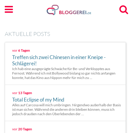
AKTUELLE POSTS
vor
6 Tagen
Treffen sich zwei Chinesen in einer Kneipe -
Schlägerei!
Ich hab eine ausgeprägte Schwäche für Be- und Verklopptes aus
Fernost. Während ich mit Bollywood bislang so gar nichts anfangen
konnte, hat das Kino aus Nippon mehr für mich zu ...
vor
13 Tagen
Total Eclipse of my Mind
Alles auf Carcosa will mich umbringen. Nirgendwo außerhalb der Basis
ist man sicher. Während die anderen drin bleiben können, muss ich
jedoch draußen nach den Überlebenden der ...
vor
20 Tagen