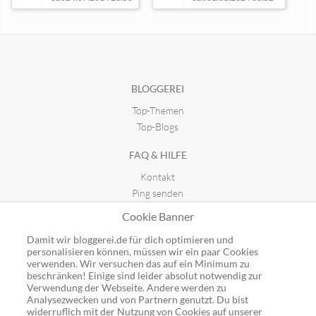
Ethnostories - Künstlerblog
seit 16.02.2020 00:19
BLOGGEREI
Top-Themen
Smartist Academy
seit 05.05.2022 14:36
Top-Blogs
FAQ & HILFE
Kontakt
Ping senden
Publicon einbinden
Cookie Banner
GUTSCHEINE
Damit wir bloggerei.de für dich optimieren und
personalisieren können, müssen wir ein paar Cookies
Top-Gutscheine
verwenden. Wir versuchen das auf ein Minimum zu
beschränken! Einige sind leider absolut notwendig zur
Alle Shops
Verwendung der Webseite. Andere werden zu
Analysezwecken und von Partnern genutzt. Du bist
widerruflich mit der Nutzung von Cookies auf unserer