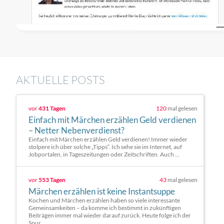
AKTUELLE POSTS
vor
431 Tagen
120
mal gelesen
Einfach mit Märchen erzählen Geld verdienen
– Netter Nebenverdienst?
Einfach mit Märchen erzählen Geld verdienen! Immer wieder
stolpere ich über solche „Tipps“. Ich sehe sie im Internet, auf
Jobportalen, in Tageszeitungen oder Zeitschriften. Auch ...
vor
553 Tagen
43
mal gelesen
Märchen erzählen ist keine Instantsuppe
Kochen und Märchen erzählen haben so viele interessante
Gemeinsamkeiten – da komme ich bestimmt in zukünftigen
Beiträgen immer mal wieder darauf zurück. Heute folge ich der
Spur ...