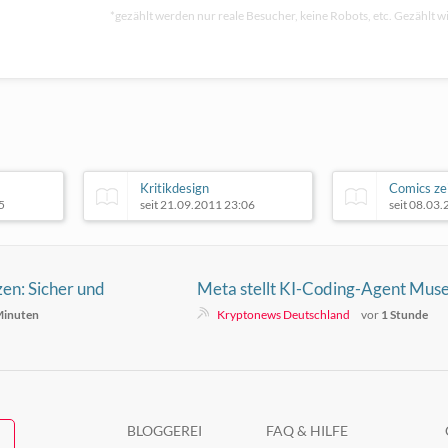
*gezählt werden nur reale Besucher, keine Robots, etc. Gezählt wi
Kritikdesign
Comics zei
5
seit 21.09.2011 23:06
seit 08.03
en: Sicher und
Meta stellt KI-Coding-Agent Mus
einstellung
vor: Der Vergleich mit Claude Co
Minuten
Kryptonews Deutschland
vor
1 Stunde
und Codex
BLOGGEREI
FAQ & HILFE