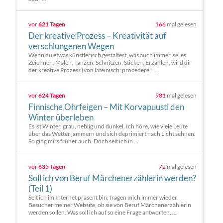
vor
621 Tagen
166
mal gelesen
Der kreative Prozess – Kreativität auf
verschlungenen Wegen
Wenn du etwas künstlerisch gestaltest, was auch immer, sei es
Zeichnen, Malen, Tanzen, Schnitzen, Sticken, Erzählen, wird dir
der kreative Prozess (von lateinisch: procedere = ...
vor
624 Tagen
981
mal gelesen
Finnische Ohrfeigen – Mit Korvapuusti den
Winter überleben
Es ist Winter, grau, neblig und dunkel. Ich höre, wie viele Leute
über das Wetter jammern und sich deprimiert nach Licht sehnen.
So ging mirs früher auch. Doch seit ich in ...
vor
635 Tagen
72
mal gelesen
Soll ich von Beruf Märchenerzählerin werden?
(Teil 1)
Seit ich im Internet präsent bin, fragen mich immer wieder
Besucher meiner Website, ob sie von Beruf Märchenerzählerin
werden sollen. Was soll ich auf so eine Frage antworten, ...