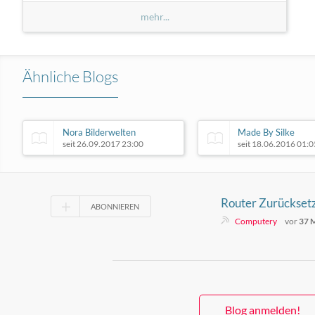
mehr...
Ähnliche Blogs
Nora Bilderwelten
Made By Silke
seit 26.09.2017 23:00
seit 18.06.2016 01:0
Router Zurücksetz
ABONNIEREN
Schnell zur Werks
Computery
vor
37 
Blog anmelden!