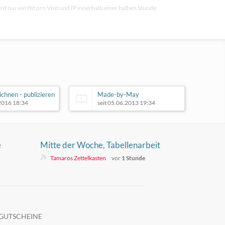
rd nur ein Hit pro Visit und IP innerhalb einer halben Stunde.
chnen - publizieren
Made-by-May
.2016 18:34
seit 05.06.2013 19:34
e
Mitte der Woche, Tabellenarbeit
de
und der Mist mit dem neuen
Tamaros Zettelkasten
vor
1 Stunde
Notebook
GUTSCHEINE