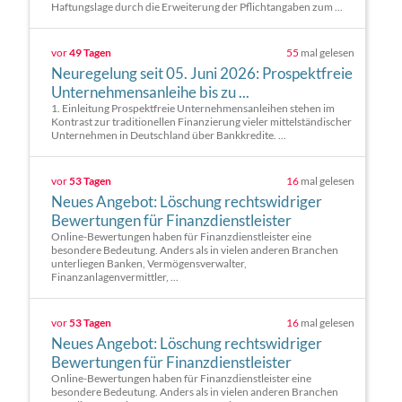
Haftungslage durch die Erweiterung der Pflichtangaben zum ...
vor
49 Tagen
55
mal gelesen
Neuregelung seit 05. Juni 2026: Prospektfreie
Unternehmensanleihe bis zu ...
1. Einleitung Prospektfreie Unternehmensanleihen stehen im
Kontrast zur traditionellen Finanzierung vieler mittelständischer
Unternehmen in Deutschland über Bankkredite. ...
vor
53 Tagen
16
mal gelesen
Neues Angebot: Löschung rechtswidriger
Bewertungen für Finanzdienstleister
Online-Bewertungen haben für Finanzdienstleister eine
besondere Bedeutung. Anders als in vielen anderen Branchen
unterliegen Banken, Vermögensverwalter,
Finanzanlagenvermittler, ...
vor
53 Tagen
16
mal gelesen
Neues Angebot: Löschung rechtswidriger
Bewertungen für Finanzdienstleister
Online-Bewertungen haben für Finanzdienstleister eine
besondere Bedeutung. Anders als in vielen anderen Branchen