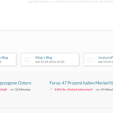
*gezählt werden nur reale Besucher, keine Robots, etc. Gezählt wi
n Blog
Kling´s Blog
JuraLernP
3
seit 12.09.2016 16:20
seit 13.03
rgezogene Ostern
Forsa: 47 Prozent halten Merkel f
geeignet als Bundespräsidentin
schaft
vor
32 Minuten
E4SY.de - Einfach informiert!
vor
47 Minu