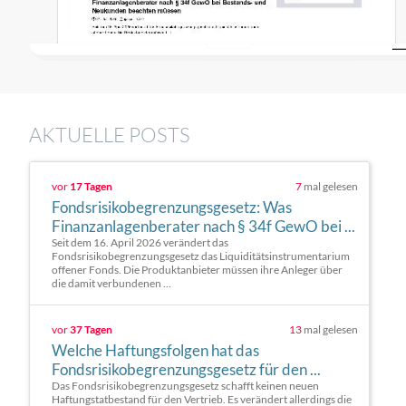
AKTUELLE POSTS
vor
17 Tagen
7
mal gelesen
Fondsrisikobegrenzungsgesetz: Was
Finanzanlagenberater nach § 34f GewO bei ...
Seit dem 16. April 2026 verändert das
Fondsrisikobegrenzungsgesetz das Liquiditätsinstrumentarium
offener Fonds. Die Produktanbieter müssen ihre Anleger über
die damit verbundenen ...
vor
37 Tagen
13
mal gelesen
Welche Haftungsfolgen hat das
Fondsrisikobegrenzungsgesetz für den ...
Das Fondsrisikobegrenzungsgesetz schafft keinen neuen
Haftungstatbestand für den Vertrieb. Es verändert allerdings die