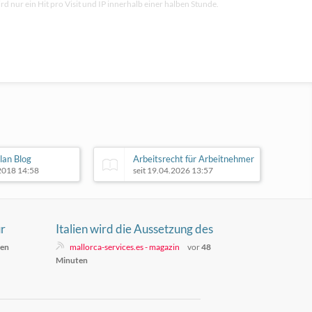
rd nur ein Hit pro Visit und IP innerhalb einer halben Stunde.
lan Blog
Arbeitsrecht für Arbeitnehmer
.2018 14:58
seit 19.04.2026 13:57
ür
Italien wird die Aussetzung des
Schengen-Abkommens mit Spanien
ten
mallorca-services.es - magazin
vor
48
aufrechterhalten
Minuten