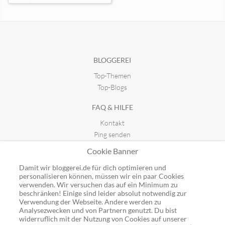
Tri Your Life
seit 03.05.2017 12:08
BLOGGEREI
Top-Themen
Fitness e!Motion - Fitnessblog
seit 19.07.2018 23:21
Top-Blogs
FAQ & HILFE
www.formel1-live.blogspot.de
Kontakt
seit 24.09.2013 14:37
Ping senden
Publicon einbinden
Cookie Banner
GUTSCHEINE
Damit wir bloggerei.de für dich optimieren und
personalisieren können, müssen wir ein paar Cookies
Top-Gutscheine
verwenden. Wir versuchen das auf ein Minimum zu
beschränken! Einige sind leider absolut notwendig zur
Alle Shops
Verwendung der Webseite. Andere werden zu
Analysezwecken und von Partnern genutzt. Du bist
widerruflich mit der Nutzung von Cookies auf unserer