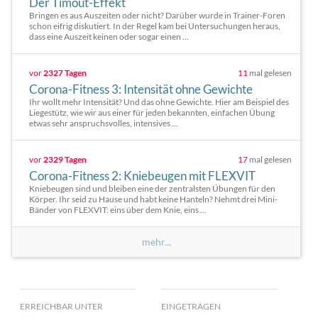
Der Timout-Effekt
Bringen es aus Auszeiten oder nicht? Darüber wurde in Trainer-Foren
schon eifrig diskutiert. In der Regel kam bei Untersuchungen heraus,
dass eine Auszeit keinen oder sogar einen ...
vor
2327 Tagen
11
mal gelesen
Corona-Fitness 3: Intensität ohne Gewichte
Ihr wollt mehr Intensität? Und das ohne Gewichte. Hier am Beispiel des
Liegestütz, wie wir aus einer für jeden bekannten, einfachen Übung
etwas sehr anspruchsvolles, intensives ...
vor
2329 Tagen
17
mal gelesen
Corona-Fitness 2: Kniebeugen mit FLEXVIT
Kniebeugen sind und bleiben eine der zentralsten Übungen für den
Körper. Ihr seid zu Hause und habt keine Hanteln? Nehmt drei Mini-
Bänder von FLEXVIT: eins über dem Knie, eins ...
mehr...
ERREICHBAR UNTER
EINGETRAGEN