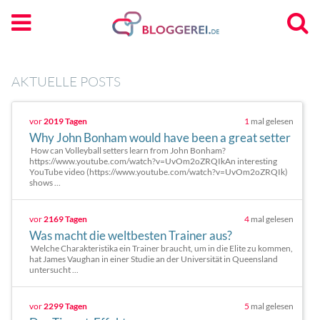
AKTUELLE POSTS
vor
2019 Tagen
1
mal gelesen
Why John Bonham would have been a great setter
How can Volleyball setters learn from John Bonham?
https://www.youtube.com/watch?v=UvOm2oZRQIkAn interesting
YouTube video (https://www.youtube.com/watch?v=UvOm2oZRQIk)
shows ...
vor
2169 Tagen
4
mal gelesen
Was macht die weltbesten Trainer aus?
Welche Charakteristika ein Trainer braucht, um in die Elite zu kommen,
hat James Vaughan in einer Studie an der Universität in Queensland
untersucht ...
vor
2299 Tagen
5
mal gelesen