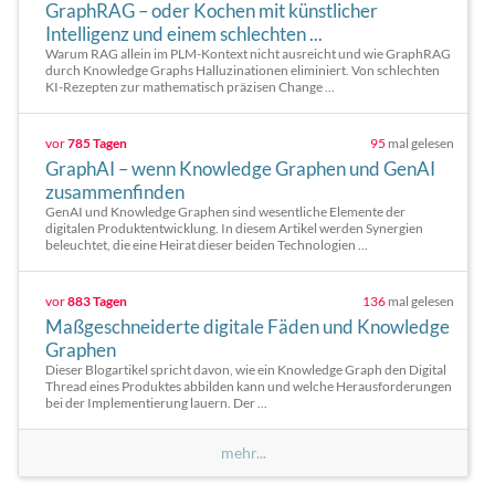
GraphRAG – oder Kochen mit künstlicher
Intelligenz und einem schlechten ...
Warum RAG allein im PLM-Kontext nicht ausreicht und wie GraphRAG
durch Knowledge Graphs Halluzinationen eliminiert. Von schlechten
KI-Rezepten zur mathematisch präzisen Change ...
vor
785 Tagen
95
mal gelesen
GraphAI – wenn Knowledge Graphen und GenAI
zusammenfinden
GenAI und Knowledge Graphen sind wesentliche Elemente der
digitalen Produktentwicklung. In diesem Artikel werden Synergien
beleuchtet, die eine Heirat dieser beiden Technologien ...
vor
883 Tagen
136
mal gelesen
Maßgeschneiderte digitale Fäden und Knowledge
Graphen
Dieser Blogartikel spricht davon, wie ein Knowledge Graph den Digital
Thread eines Produktes abbilden kann und welche Herausforderungen
bei der Implementierung lauern. Der ...
mehr...