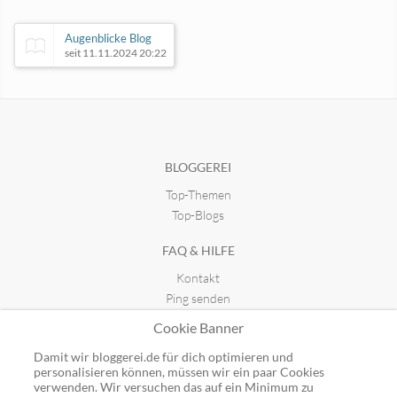
Augenblicke Blog
seit 11.11.2024 20:22
Emotionale Kommunikation
seit 23.08.2021 17:48
BLOGGEREI
Top-Themen
Individual-Traumdeutung
seit 14.04.2012 14:01
Top-Blogs
FAQ & HILFE
Die Kunst der Rechtfertigung
Kontakt
seit 28.02.2014 20:42
Ping senden
Publicon einbinden
Cookie Banner
GUTSCHEINE
Damit wir bloggerei.de für dich optimieren und
personalisieren können, müssen wir ein paar Cookies
Top-Gutscheine
verwenden. Wir versuchen das auf ein Minimum zu