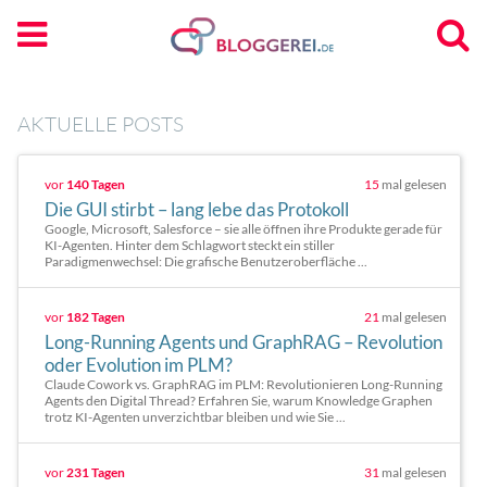
AKTUELLE POSTS
vor
140 Tagen
15
mal gelesen
Die GUI stirbt – lang lebe das Protokoll
Google, Microsoft, Salesforce – sie alle öffnen ihre Produkte gerade für
KI-Agenten. Hinter dem Schlagwort steckt ein stiller
Paradigmenwechsel: Die grafische Benutzeroberfläche ...
vor
182 Tagen
21
mal gelesen
Long-Running Agents und GraphRAG – Revolution
oder Evolution im PLM?
Claude Cowork vs. GraphRAG im PLM: Revolutionieren Long-Running
Agents den Digital Thread? Erfahren Sie, warum Knowledge Graphen
trotz KI-Agenten unverzichtbar bleiben und wie Sie ...
vor
231 Tagen
31
mal gelesen