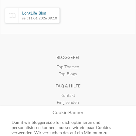
LongLife-Blog
seit 11.01.2026 09:10
Tom's merkwürdige Ansichten
seit 20.11.2011 22:55
BLOGGEREI
Top-Themen
Akademie Olympia
wissenschaftswelle.de
seit 02.01.2020 10:33
seit 13.12.2024 23:51
Top-Blogs
FAQ & HILFE
Kontakt
Ping senden
Publicon einbinden
Cookie Banner
GUTSCHEINE
Damit wir bloggerei.de für dich optimieren und
personalisieren können, müssen wir ein paar Cookies
Top-Gutscheine
verwenden. Wir versuchen das auf ein Minimum zu