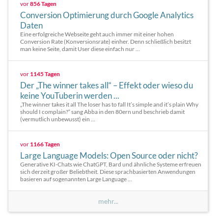
vor
856 Tagen
Conversion Optimierung durch Google Analytics
Daten
Eine erfolgreiche Webseite geht auch immer mit einer hohen
Conversion Rate (Konversionsrate) einher. Denn schließlich besitzt
man keine Seite, damit User diese einfach nur ...
vor
1145 Tagen
Der „The winner takes all“ – Effekt oder wieso du
keine YouTuberin werden ...
„The winner takes it all The loser has to fall It’s simple and it’s plain Why
should I complain?“ sang Abba in den 80ern und beschrieb damit
(vermutlich unbewusst) ein ...
vor
1166 Tagen
Large Language Models: Open Source oder nicht?
Generative KI-Chats wie ChatGPT, Bard und ähnliche Systeme erfreuen
sich derzeit großer Beliebtheit. Diese sprachbasierten Anwendungen
basieren auf sogenannten Large Language ...
mehr...