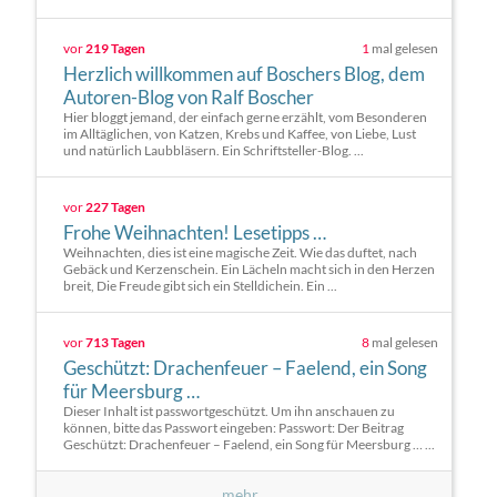
vor
219 Tagen
1
mal gelesen
Herzlich willkommen auf Boschers Blog, dem
Autoren-Blog von Ralf Boscher
Hier bloggt jemand, der einfach gerne erzählt, vom Besonderen
im Alltäglichen, von Katzen, Krebs und Kaffee, von Liebe, Lust
und natürlich Laubbläsern. Ein Schriftsteller-Blog. ...
vor
227 Tagen
Frohe Weihnachten! Lesetipps …
Weihnachten, dies ist eine magische Zeit. Wie das duftet, nach
Gebäck und Kerzenschein. Ein Lächeln macht sich in den Herzen
breit, Die Freude gibt sich ein Stelldichein. Ein ...
vor
713 Tagen
8
mal gelesen
Geschützt: Drachenfeuer – Faelend, ein Song
für Meersburg …
Dieser Inhalt ist passwortgeschützt. Um ihn anschauen zu
können, bitte das Passwort eingeben: Passwort: Der Beitrag
Geschützt: Drachenfeuer – Faelend, ein Song für Meersburg … ...
mehr...