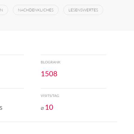
EN
NACHDENKLICHES
LESENSWERTES
BLOGRANK
1508
VISITS/TAG
s
10
⌀