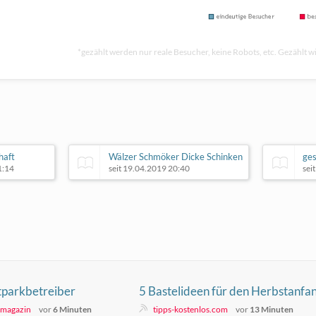
*gezählt werden nur reale Besucher, keine Robots, etc. Gezählt wi
haft
Wälzer Schmöker Dicke Schinken
ges
1:14
seit 19.04.2019 20:40
sei
tparkbetreiber
5 Bastelideen für den Herbstanfa
 auf Mallorca
mit Kindern
- magazin
vor
6 Minuten
tipps-kostenlos.com
vor
13 Minuten