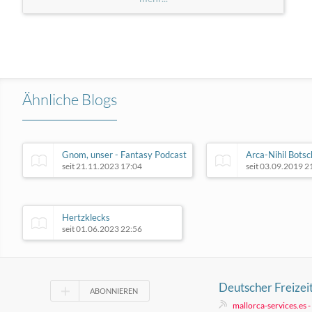
Ähnliche Blogs
Gnom, unser - Fantasy Podcast
Arca-Nihil Botsc
seit 21.11.2023 17:04
seit 03.09.2019 2
Hertzklecks
seit 01.06.2023 22:56
Deutscher Freizei
ABONNIEREN
plant Großprojekt
mallorca-services.es 