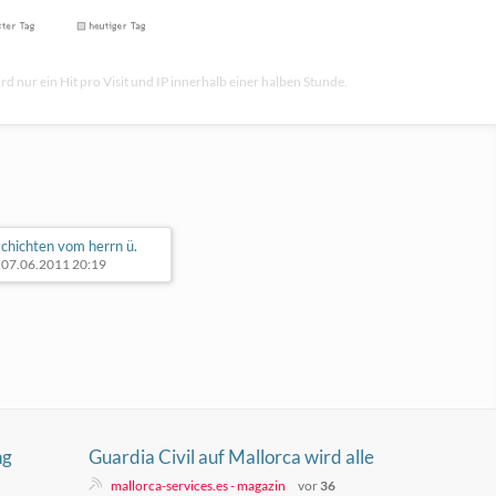
rd nur ein Hit pro Visit und IP innerhalb einer halben Stunde.
chichten vom herrn ü.
t 07.06.2011 20:19
ng
Guardia Civil auf Mallorca wird alle
Einsatzkräfte mobilisieren
mallorca-services.es - magazin
vor
36