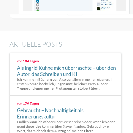
AKTUELLE POSTS
vor
104 Tagen
Als Ingrid Kühne mich überraschte – über den
Autor, das Schreiben und KI
Ich komme in Büchern vor. Also vor allem in meinen eigenen. Im
ersten Roman hocke ich, ungenannt, bei einer Party auf der
Treppe und einer meiner Protagonisten stolpert über ...
vor
179 Tagen
Gebraucht – Nachhaltigkeit als
Erinnerungskultur
Endlich kann ich wieder über Sex schreiben oder, wenn ich denn
je auf diese Idee komme, über Xavier Naidoo. Gebraucht – ein
Wort, das mich seit dem Auszug bei meinen Eltern ...