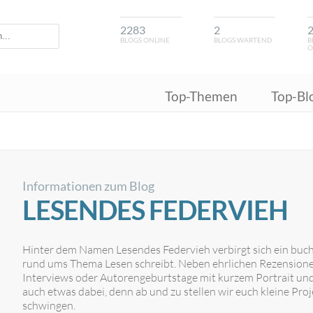
2283
2
BLOGS ONLINE
BLOGS WARTEND
B
O
Top-Themen
Top-Bl
Informationen zum Blog
LESENDES FEDERVIEH
Hinter dem Namen Lesendes Federvieh verbirgt sich ein buch
rund ums Thema Lesen schreibt. Neben ehrlichen Rezensionen
Interviews oder Autorengeburtstage mit kurzem Portrait und 
auch etwas dabei, denn ab und zu stellen wir euch kleine Pro
schwingen.