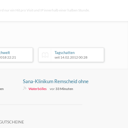
rd nur ein Hit pro Visit und IP innerhalb einer halben Stunde.
chwelt
Tagschatten
.2018 22:21
seit 14.02.2012 00:28
Sana-Klinikum Remscheid ohne
stationäre HNO-Versorgung
ten
Waterbölles
vor
33 Minuten
GUTSCHEINE