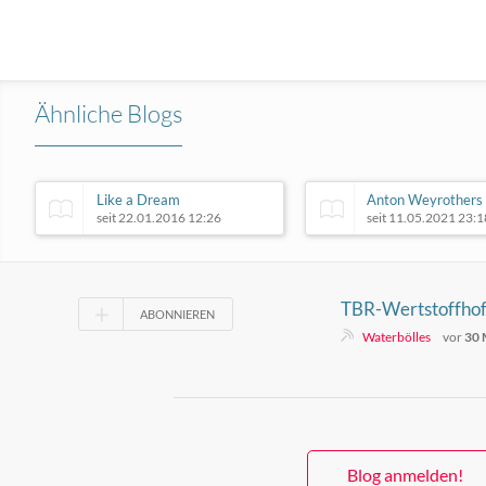
Ähnliche Blogs
Like a Dream
Anton Weyrothers 
seit 22.01.2016 12:26
seit 11.05.2021 23:1
TBR-Wertstoffhof
ABONNIEREN
keine Schadstoffe
Waterbölles
vor
30 
Blog anmelden!