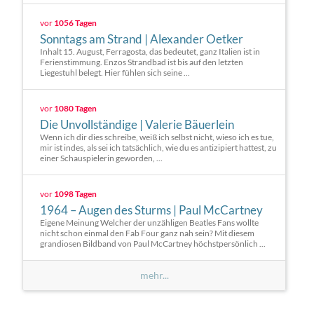
vor
1056 Tagen
Sonntags am Strand | Alexander Oetker
Inhalt 15. August, Ferragosta, das bedeutet, ganz Italien ist in
Ferienstimmung. Enzos Strandbad ist bis auf den letzten
Liegestuhl belegt. Hier fühlen sich seine ...
vor
1080 Tagen
Die Unvollständige | Valerie Bäuerlein
Wenn ich dir dies schreibe, weiß ich selbst nicht, wieso ich es tue,
mir ist indes, als sei ich tatsächlich, wie du es antizipiert hattest, zu
einer Schauspielerin geworden, ...
vor
1098 Tagen
1964 – Augen des Sturms | Paul McCartney
Eigene Meinung Welcher der unzähligen Beatles Fans wollte
nicht schon einmal den Fab Four ganz nah sein? Mit diesem
grandiosen Bildband von Paul McCartney höchstpersönlich ...
mehr...