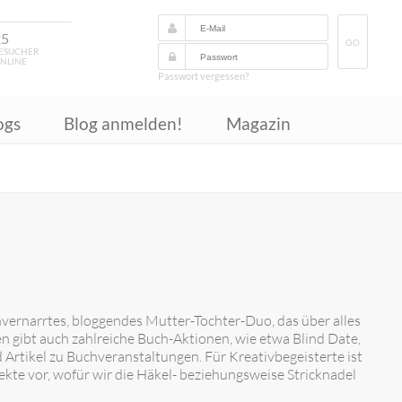
25
GO
ESUCHER
NLINE
Passwort vergessen?
ogs
Blog anmelden!
Magazin
vernarrtes, bloggendes Mutter-Tochter-Duo, das über alles
 gibt auch zahlreiche Buch-Aktionen, wie etwa Blind Date,
Artikel zu Buchveranstaltungen. Für Kreativbegeisterte ist
jekte vor, wofür wir die Häkel- beziehungsweise Stricknadel