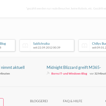
*gezählt werden nur reale Besucher, keine Robots, etc. Gezählt wi
Blog
SabSchraika
Chillys Bu
8
seit 22.09.2012 00:39
seit 09.01
 nimmt aktuell
Midnight Blizzard greift M365-
 an
Zugangsdaten über
Minuten
Borns IT- und Windows-Blog
vor
32 Minu
kompromittierte Hotelrouter ab
BLOGGEREI
FAQ & HILFE