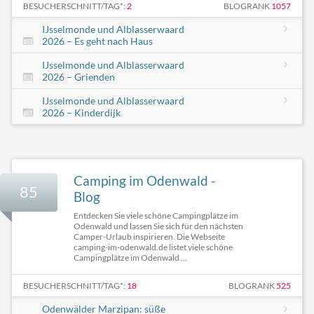
BESUCHERSCHNITT/TAG*:
2
BLOGRANK
1057
IJsselmonde und Alblasserwaard
2026 – Es geht nach Haus
IJsselmonde und Alblasserwaard
2026 – Grienden
IJsselmonde und Alblasserwaard
2026 – Kinderdijk
Camping im Odenwald -
85
Blog
Entdecken Sie viele schöne Campingplätze im
Odenwald und lassen Sie sich für den nächsten
Camper-Urlaub inspirieren. Die Webseite
camping-im-odenwald.de listet viele schöne
Campingplätze im Odenwald ...
BESUCHERSCHNITT/TAG*:
18
BLOGRANK
525
Odenwälder Marzipan: süße