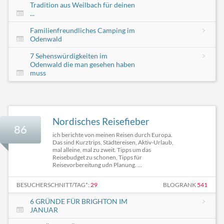
Tradition aus Weilbach für deinen
...
Familienfreundliches Camping im
Odenwald
7 Sehenswürdigkeiten im
Odenwald die man gesehen haben
muss
Nordisches Reisefieber
86
ich berichte von meinen Reisen durch Europa.
Das sind Kurztrips, Städtereisen, Aktiv-Urlaub,
mal alleine, mal zu zweit. Tipps um das
Reisebudget zu schonen, Tipps für
Reisevorbereitung udn Planung. ...
BESUCHERSCHNITT/TAG*:
29
BLOGRANK
541
6 GRÜNDE FÜR BRIGHTON IM
JANUAR