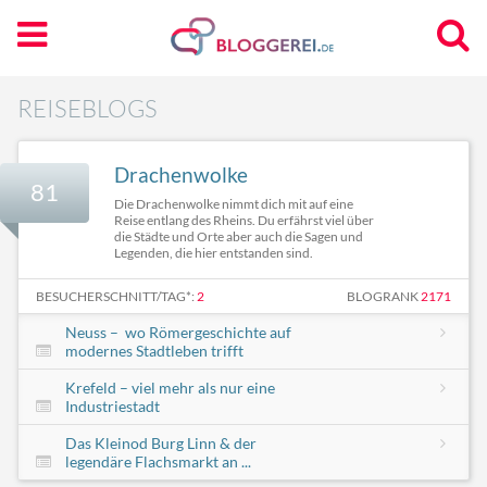
REISEBLOGS
Drachenwolke
81
Die Drachenwolke nimmt dich mit auf eine
Reise entlang des Rheins. Du erfährst viel über
die Städte und Orte aber auch die Sagen und
Legenden, die hier entstanden sind.
BESUCHERSCHNITT/TAG*:
2
BLOGRANK
2171
Neuss – wo Römergeschichte auf
modernes Stadtleben trifft
Krefeld – viel mehr als nur eine
Industriestadt
Das Kleinod Burg Linn & der
legendäre Flachsmarkt an ...