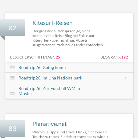
Kitesurf-Reisen
82
Der grösste deutschsprachige, nicht
kommerzielle Reise-Blog mit Fokus auf
Kitesurfen - aber nicht nur. Abseits
ausgetretener Pfade neue Länder entdecken.
BESUCHERSCHNITT/TAG*:
25
BLOGRANK
192
Roadtrip26: Going home
Roadtrip26: im Una Nationalpark
Roadtrip26: Zur Fussball WM in
Mostar
Planative.net
83
Wertvolle Tipps und Travel Hacks, nicht wie ein
Tourist zu reisen. Finde hier travelhacks, wie du