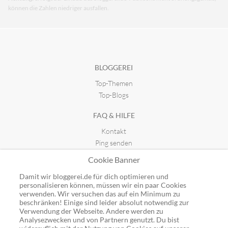
können die Zahlen niedriger ausfallen.
BLOGGEREI
Top-Themen
Top-Blogs
FAQ & HILFE
Kontakt
Ping senden
Publicon einbinden
Cookie Banner
GUTSCHEINE
Damit wir bloggerei.de für dich optimieren und
personalisieren können, müssen wir ein paar Cookies
Top-Gutscheine
verwenden. Wir versuchen das auf ein Minimum zu
beschränken! Einige sind leider absolut notwendig zur
Alle Shops
Verwendung der Webseite. Andere werden zu
Analysezwecken und von Partnern genutzt. Du bist