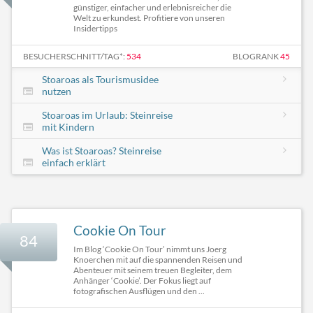
günstiger, einfacher und erlebnisreicher die
Welt zu erkundest. Profitiere von unseren
Insidertipps
BESUCHERSCHNITT/TAG*:
534
BLOGRANK
45
Stoaroas als Tourismusidee
nutzen
Stoaroas im Urlaub: Steinreise
mit Kindern
Was ist Stoaroas? Steinreise
einfach erklärt
Cookie On Tour
84
Im Blog ‘Cookie On Tour’ nimmt uns Joerg
Knoerchen mit auf die spannenden Reisen und
Abenteuer mit seinem treuen Begleiter, dem
Anhänger ‘Cookie’. Der Fokus liegt auf
fotografischen Ausflügen und den ...