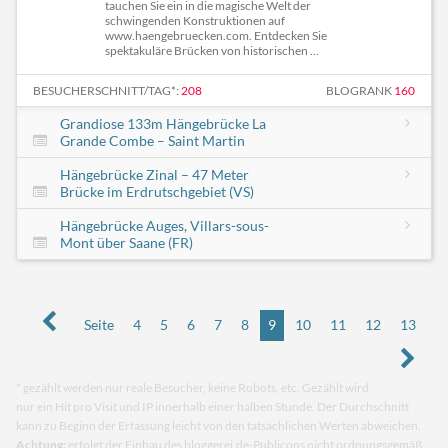
tauchen Sie ein in die magische Welt der
schwingenden Konstruktionen auf
www.haengebruecken.com. Entdecken Sie
spektakuläre Brücken von historischen ...
BESUCHERSCHNITT/TAG*:
208
BLOGRANK
160
Grandiose 133m Hängebrücke La
Grande Combe – Saint Martin
Hängebrücke Zinal – 47 Meter
Brücke im Erdrutschgebiet (VS)
Hängebrücke Auges, Villars-sous-
Mont über Saane (FR)
Seite
4
5
6
7
8
9
10
11
12
13
* gezählt werden nur reale Besucher, keine Robots, etc. Gezählt wird
nur ein Hit pro Visit und IP innerhalb einer halben Stunde. Der Durchschnitt
kann zu Beginn der Erfassung leicht von den tatsächlichen Werten abweichen.
Achtung:
erfolgt der Einbau des bloggerei.de-Publicons nicht ordnungsgemäß,