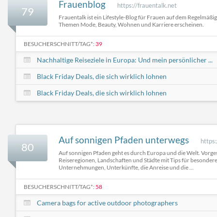
Frauenblog
https://frauentalk.net
79
Frauentalk ist ein Lifestyle-Blog für Frauen auf dem Regelmäßig
Themen Mode, Beauty, Wohnen und Karriere erscheinen.
BESUCHERSCHNITT/TAG*:
39
Nachhaltige Reiseziele in Europa: Und mein persönlicher ...
Black Friday Deals, die sich wirklich lohnen
Black Friday Deals, die sich wirklich lohnen
Auf sonnigen Pfaden unterwegs
https
80
Auf sonnigen Pfaden geht es durch Europa und die Welt. Vorge
Reiseregionen, Landschaften und Städte mit Tips für besondere
Unternehmungen, Unterkünfte, die Anreise und die ...
BESUCHERSCHNITT/TAG*:
58
Camera bags for active outdoor photographers