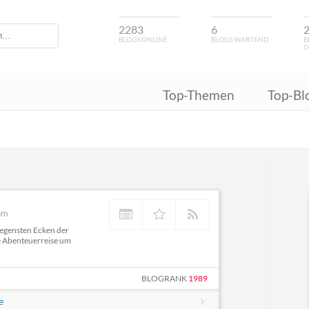
2283
6
BLOGS ONLINE
BLOGS WARTEND
B
O
Top-Themen
Top-Bl
om
legensten Ecken der
e Abenteuerreise um
BLOGRANK
1989
e