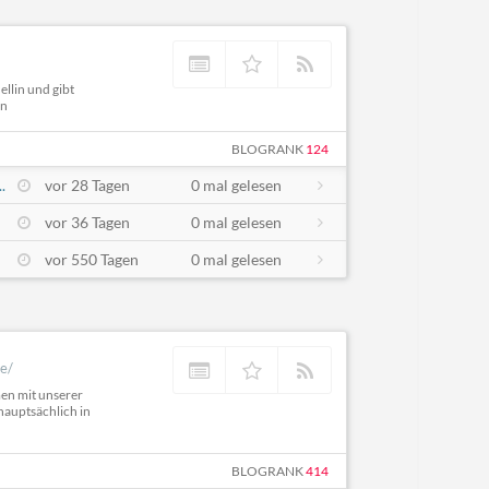
llin und gibt
en
BLOGRANK
124
.
vor 28 Tagen
0 mal gelesen
vor 36 Tagen
0 mal gelesen
vor 550 Tagen
0 mal gelesen
e/
en mit unserer
 hauptsächlich in
BLOGRANK
414