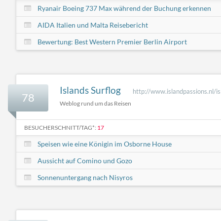
Ryanair Boeing 737 Max während der Buchung erkennen
AIDA Italien und Malta Reisebericht
Bewertung: Best Western Premier Berlin Airport
Islands Surflog
http://www.islandpassions.nl/is
78
Weblog rund um das Reisen
BESUCHERSCHNITT/TAG*:
17
Speisen wie eine Königin im Osborne House
Aussicht auf Comino und Gozo
Sonnenuntergang nach Nisyros