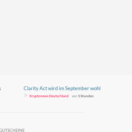
s
Clarity Act wird im September wohl
en
scheitern. Werden Kryptopreise
Kryptonews Deutschland
vor
3 Stunden
reagieren?
GUTSCHEINE