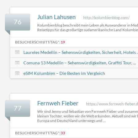
Julian Lahusen
http://kolumbienblog.com/
76
Kolumbienblog beschreibt mein Leben als Auswanderer in Mede
Reisetipps für das großartige südamerikanische Land Kolumbi
BESUCHERSCHNITT/TAG*:
19
Laureles Medellín – Sehenswürdigkeiten, Sicherheit, Hotels ..
Comuna 13 Medellín – Sehenswürdigkeiten, Graffiti Tour, ...
eSIM Kolumbien – Die Besten im Vergleich
Fernweh Fieber
https://www.fernweh-fieber.d
77
Wir sind Jenny und Sebastian von Fernweh Fieber und zusamm
kleinen Tochter, wollen wir die Welt erkunden. Aktuell sind wir
Europa und Deutschland unterwegs und ...
BESUCHERSCHNITT/TAG*:
33