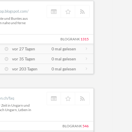
cop.blogspot.com/
hte und Buntes aus
in nahe und ferne
BLOGRANK
1315
vor 27 Tagen
0 mal gelesen
vor 35 Tagen
0 mal gelesen
vor 203 Tagen
0 mal gelesen
en.ch/faq
r Zeit in Ungarn und
ch Ungarn, Leben in
BLOGRANK
546