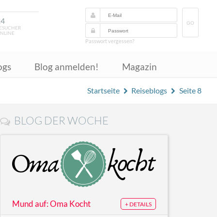
24
GO
ESUCHER
NLINE
Passwort vergessen?
ogs
Blog anmelden!
Magazin
Startseite
Reiseblogs
Seite 8
BLOG DER WOCHE
Mund auf: Oma Kocht
+ DETAILS