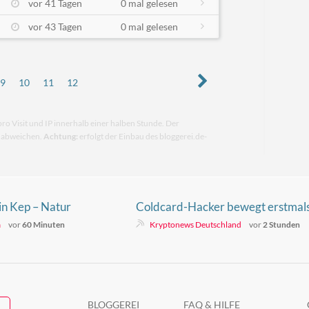
vor 41 Tagen
0 mal gelesen
vor 43 Tagen
0 mal gelesen
9
10
11
12
pro Visit und IP innerhalb einer halben Stunde. Der
n abweichen.
Achtung:
erfolgt der Einbau des bloggerei.de-
in Kep – Natur
Coldcard-Hacker bewegt erstmal
1,94 Millionen Dollar in gestohlen
a
vor
60 Minuten
Kryptonews Deutschland
vor
2 Stunden
Bitcoin – droht ein Verkauf?
BLOGGEREI
FAQ & HILFE