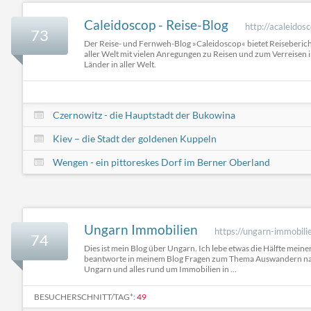
Caleidoscop - Reise-Blog
http://acaleidos
73
Der Reise- und Fernweh-Blog »Caleidoscop« bietet Reiseberic
aller Welt mit vielen Anregungen zu Reisen und zum Verreisen 
Länder in aller Welt.
Czernowitz - die Hauptstadt der Bukowina
Kiev – die Stadt der goldenen Kuppeln
Wengen - ein pittoreskes Dorf im Berner Oberland
Ungarn Immobilien
https://ungarn-immobili
74
Dies ist mein Blog über Ungarn. Ich lebe etwas die Hälfte meine
beantworte in meinem Blog Fragen zum Thema Auswandern na
Ungarn und alles rund um Immobilien in ...
BESUCHERSCHNITT/TAG*:
49