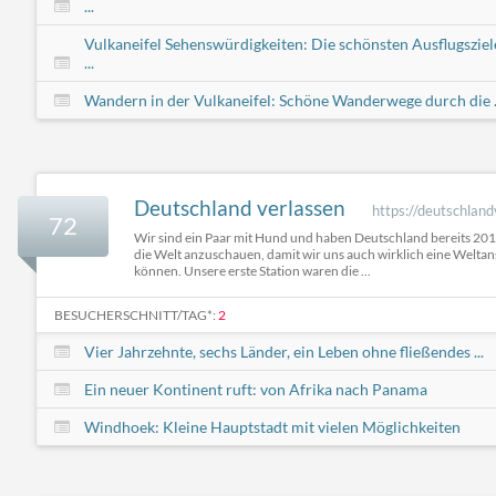
...
Vulkaneifel Sehenswürdigkeiten: Die schönsten Ausflugsziel
...
Wandern in der Vulkaneifel: Schöne Wanderwege durch die .
Deutschland verlassen
https://deutschlan
72
Wir sind ein Paar mit Hund und haben Deutschland bereits 201
die Welt anzuschauen, damit wir uns auch wirklich eine Welta
können. Unsere erste Station waren die ...
BESUCHERSCHNITT/TAG*:
2
Vier Jahrzehnte, sechs Länder, ein Leben ohne fließendes ...
Ein neuer Kontinent ruft: von Afrika nach Panama
Windhoek: Kleine Hauptstadt mit vielen Möglichkeiten