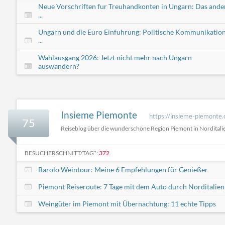
Neue Vorschriften fur Treuhandkonten in Ungarn: Das ande
...
Ungarn und die Euro Einfuhrung: Politische Kommunikatio
...
Wahlausgang 2026: Jetzt nicht mehr nach Ungarn
auswandern?
Insieme Piemonte
https://insieme-piemonte
75
Reiseblog über die wunderschöne Region Piemont in Norditali
BESUCHERSCHNITT/TAG*:
372
Barolo Weintour: Meine 6 Empfehlungen für Genießer
Piemont Reiseroute: 7 Tage mit dem Auto durch Norditalien
Weingüter im Piemont mit Übernachtung: 11 echte Tipps