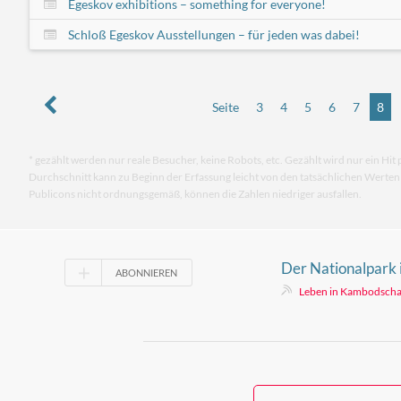
Egeskov exhibitions – something for everyone!
Schloß Egeskov Ausstellungen – für jeden was dabei!
Seite
3
4
5
6
7
8
* gezählt werden nur reale Besucher, keine Robots, etc. Gezählt wird nur ein Hit 
Durchschnitt kann zu Beginn der Erfassung leicht von den tatsächlichen Werte
Publicons nicht ordnungsgemäß, können die Zahlen niedriger ausfallen.
Der Nationalpark 
ABONNIEREN
pur
Leben in Kambodsch