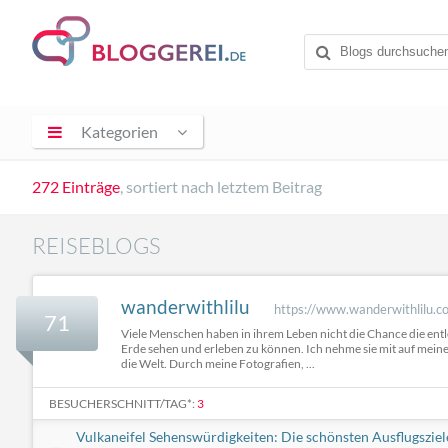
Kategorien
272 Einträge
, sortiert nach letztem Beitrag
REISEBLOGS
wanderwithlilu
https://www.wanderwithlilu.c
71
Viele Menschen haben in ihrem Leben nicht die Chance die ent
Erde sehen und erleben zu können. Ich nehme sie mit auf mein
die Welt. Durch meine Fotografien, ...
BESUCHERSCHNITT/TAG*:
3
Vulkaneifel Sehenswürdigkeiten: Die schönsten Ausflugsziel