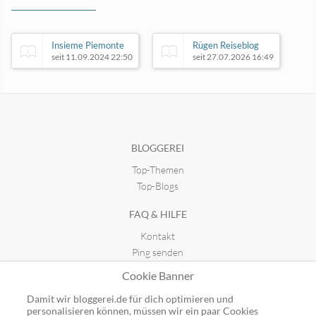
Insieme Piemonte
Rügen Reiseblog
seit 11.09.2024 22:50
seit 27.07.2026 16:49
Ipackedmybackpack.de
seit 21.04.2018 23:19
BLOGGEREI
Top-Themen
Caddy, Kaffee, Nordland
seit 02.07.2026 13:07
Top-Blogs
FAQ & HILFE
Kontakt
Ping senden
Publicon einbinden
Cookie Banner
GUTSCHEINE
Damit wir bloggerei.de für dich optimieren und
personalisieren können, müssen wir ein paar Cookies