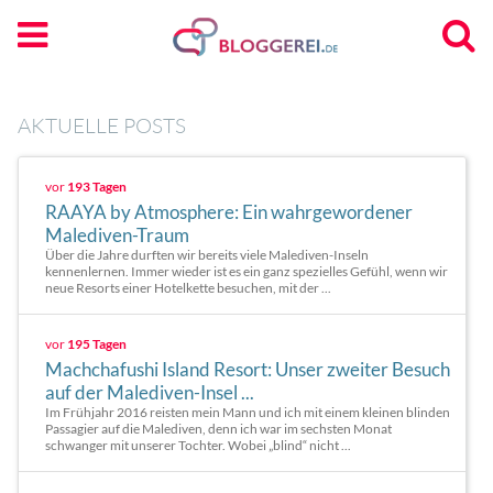
AKTUELLE POSTS
vor
193 Tagen
RAAYA by Atmosphere: Ein wahrgewordener
Malediven-Traum
Über die Jahre durften wir bereits viele Malediven-Inseln
kennenlernen. Immer wieder ist es ein ganz spezielles Gefühl, wenn wir
neue Resorts einer Hotelkette besuchen, mit der ...
vor
195 Tagen
Machchafushi Island Resort: Unser zweiter Besuch
auf der Malediven-Insel ...
Im Frühjahr 2016 reisten mein Mann und ich mit einem kleinen blinden
Passagier auf die Malediven, denn ich war im sechsten Monat
schwanger mit unserer Tochter. Wobei „blind“ nicht ...