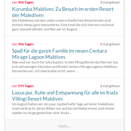
vor
306 Tagen
3
mal gelesen
Kurumba Maldives: Zu Besuch im ersten Resort
der Malediven
Die Malediven mit den vielen unterschiedlichen Resortinseln sind
einfach etwas ganz besonderes. Eine Insel die sich hiervon nochmal
ganz speziell abhebt, durften wir im August ...
vor
396 Tagen
2
mal gelesen
Spaß für die ganze Familie im neuen Centara
Mirage Lagoon Maldives
Was sind wir doch für Glückspilze: In den Pfingstferien durften wir das
erst seit wenigen Monaten eröffnete Centara Mirage Lagoon Maldives
kennenlernen. Ich übertreibe nicht, wenn ...
vor
595 Tagen
1
mal gelesen
Luxus pur, Ruhe und Entspannung für alle im Kuda
Villingi Resort Maldives
Im August haben wir ein paar zauberhafte Tage auf einer Malediven-
Insel verbracht, deren Bilder mir auf Social Media immer und immer
wieder ins Auge gestochen sind: Kuda ...
mehr...