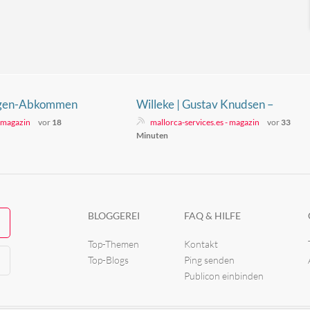
engen-Abkommen
Willeke | Gustav Knudsen –
08.08.2026
- magazin
vor
18
mallorca-services.es - magazin
vor
33
Minuten
BLOGGEREI
FAQ & HILFE
Top-Themen
Kontakt
Top-Blogs
Ping senden
Publicon einbinden