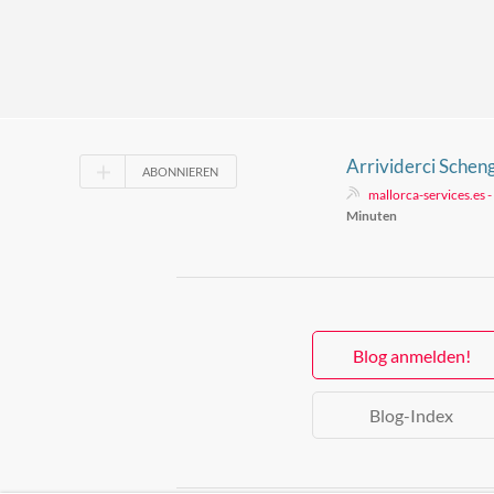
Arrividerci Sch
ABONNIEREN
mallorca-services.es 
Minuten
Blog anmelden!
Blog-Index