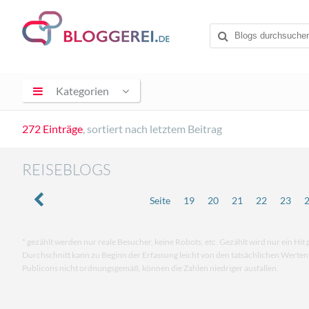
Kategorien
272 Einträge
, sortiert nach letztem Beitrag
REISEBLOGS
Seite
19
20
21
22
23
* gezählt werden nur reale Besucher, keine Robots, etc. Gezählt wird nur ein Hit 
Durchschnitt kann zu Beginn der Erfassung leicht von den tatsächlichen Werte
Publicons nicht ordnungsgemäß, können die Zahlen niedriger ausfallen.