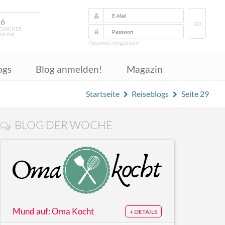
16
GO
ESUCHER
NLINE
Passwort vergessen?
ogs
Blog anmelden!
Magazin
Startseite
Reiseblogs
Seite 29
BLOG DER WOCHE
Mund auf: Oma Kocht
+ DETAILS