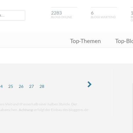
2283
6
BLOGS ONLINE
BLOGS WARTEND
B
O
Top-Themen
Top-Bl
24
25
26
27
28
pro Visit und IP innerhalb einer halben Stunde. Der
n abweichen.
Achtung:
erfolgt der Einbau des bloggerei.de-