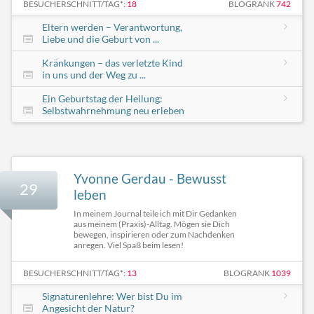
BESUCHERSCHNITT/TAG*:
18
BLOGRANK
742
Eltern werden – Verantwortung,
Liebe und die Geburt von ...
Kränkungen – das verletzte Kind
in uns und der Weg zu ...
Ein Geburtstag der Heilung:
Selbstwahrnehmung neu erleben
Yvonne Gerdau - Bewusst
29
leben
In meinem Journal teile ich mit Dir Gedanken
aus meinem (Praxis)-Alltag. Mögen sie Dich
bewegen, inspirieren oder zum Nachdenken
anregen. Viel Spaß beim lesen!
BESUCHERSCHNITT/TAG*:
13
BLOGRANK
1039
Signaturenlehre: Wer bist Du im
Angesicht der Natur? ​