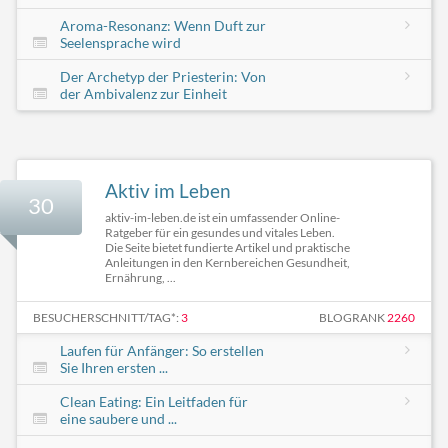
Aroma-Resonanz: Wenn Duft zur
Seelensprache wird
Der Archetyp der Priesterin: Von
der Ambivalenz zur Einheit
Aktiv im Leben
30
aktiv-im-leben.de ist ein umfassender Online-
Ratgeber für ein gesundes und vitales Leben.
Die Seite bietet fundierte Artikel und praktische
Anleitungen in den Kernbereichen Gesundheit,
Ernährung, ...
BESUCHERSCHNITT/TAG*:
3
BLOGRANK
2260
Laufen für Anfänger: So erstellen
Sie Ihren ersten ...
Clean Eating: Ein Leitfaden für
eine saubere und ...