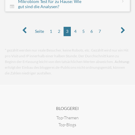
Mikrobiom Test für zu Hause: Wie
gut sind die Analysen?
Seite
1
2
3
4
5
6
7
* gezählt werden nur reale Besucher, keine Robots, etc. Gezählt wird nur ein Hit
pro Visit und IP innerhalb einer halben Stunde. Der Durchschnitt kann zu
Beginn der Erfassung leicht von den tatsächlichen Werten abweichen.
Achtung:
erfolgt der Einbau des bloggerei.de-Publicons nicht ordnungsgemäß, können
die Zahlen niedriger ausfallen.
BLOGGEREI
Top-Themen
Top-Blogs