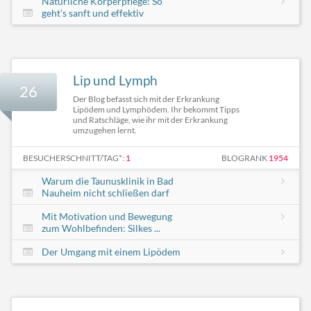
Natürliche Körperpflege: So
geht’s sanft und effektiv
Lip und Lymph
26
Der Blog befasst sich mit der Erkrankung
Lipödem und Lymphödem. Ihr bekommt Tipps
und Ratschläge, wie ihr mit der Erkrankung
umzugehen lernt.
BESUCHERSCHNITT/TAG*:
1
BLOGRANK
1954
Warum die Taunusklinik in Bad
Nauheim nicht schließen darf
Mit Motivation und Bewegung
zum Wohlbefinden: Silkes ...
Der Umgang mit einem Lipödem