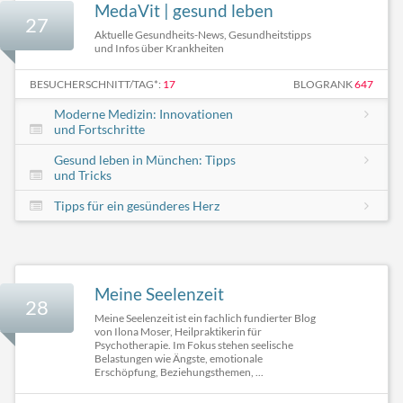
MedaVit | gesund leben
27
Aktuelle Gesundheits-News, Gesundheitstipps
und Infos über Krankheiten
BESUCHERSCHNITT/TAG*:
17
BLOGRANK
647
Moderne Medizin: Innovationen
und Fortschritte
Gesund leben in München: Tipps
und Tricks
Tipps für ein gesünderes Herz
Meine Seelenzeit
28
Meine Seelenzeit ist ein fachlich fundierter Blog
von Ilona Moser, Heilpraktikerin für
Psychotherapie. Im Fokus stehen seelische
Belastungen wie Ängste, emotionale
Erschöpfung, Beziehungsthemen, ...