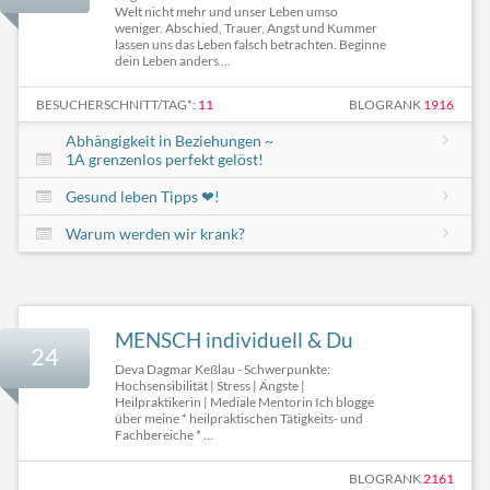
Welt nicht mehr und unser Leben umso
weniger. Abschied, Trauer, Angst und Kummer
lassen uns das Leben falsch betrachten. Beginne
dein Leben anders ...
BESUCHERSCHNITT/TAG*:
11
BLOGRANK
1916
Abhängigkeit in Beziehungen ~
1A grenzenlos perfekt gelöst!
Gesund leben Tipps ❤!
Warum werden wir krank?
MENSCH individuell & Du
24
Deva Dagmar Keßlau - Schwerpunkte:
Hochsensibilität | Stress | Ängste |
Heilpraktikerin | Mediale Mentorin Ich blogge
über meine * heilpraktischen Tätigkeits- und
Fachbereiche * ...
BLOGRANK
2161