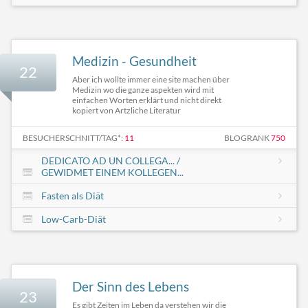
Medizin - Gesundheit
22
Aber ich wollte immer eine site machen über
Medizin wo die ganze aspekten wird mit
einfachen Worten erklärt und nicht direkt
kopiert von Artzliche Literatur
BESUCHERSCHNITT/TAG*:
11
BLOGRANK
750
DEDICATO AD UN COLLEGA... /
GEWIDMET EINEM KOLLEGEN...
Fasten als Diät
Low-Carb-Diät
Der Sinn des Lebens
23
Es gibt Zeiten im Leben da verstehen wir die