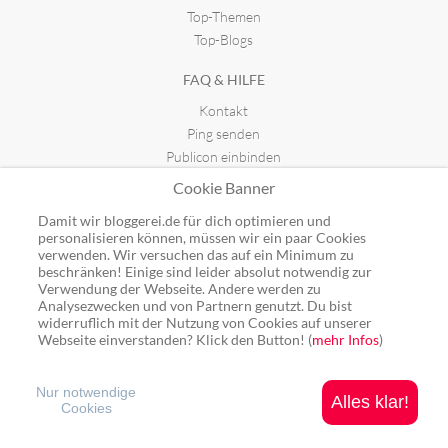
Top-Themen
Top-Blogs
FAQ & HILFE
Kontakt
Ping senden
Publicon einbinden
Cookie Banner
GUTSCHEINE
Damit wir bloggerei.de für dich optimieren und
Top-Gutscheine
personalisieren können, müssen wir ein paar Cookies
Alle Shops
verwenden. Wir versuchen das auf ein Minimum zu
beschränken! Einige sind leider absolut notwendig zur
Verwendung der Webseite. Andere werden zu
Analysezwecken und von Partnern genutzt. Du bist
widerruflich mit der Nutzung von Cookies auf unserer
Webseite einverstanden? Klick den Button! (
mehr Infos
)
Ping: http://rpc.bloggerei.de/ping/ (*nur für angemeldete Blogs)
Blogverzeichnis Bloggerei.de © 2006 - 2026
Impressum
|
Datenschutz
Nur notwendige
Alles klar!
Cookies