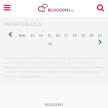
PRIVATEBLOGS
Seite
13
14
15
16
17
18
19
20
21
22
* gezählt werden nur reale Besucher, keine Robots, etc. Gezählt wird nur ein Hit
pro Visit und IP innerhalb einer halben Stunde. Der Durchschnitt kann zu
Beginn der Erfassung leicht von den tatsächlichen Werten abweichen.
Achtung:
erfolgt der Einbau des bloggerei.de-Publicons nicht ordnungsgemäß, können
die Zahlen niedriger ausfallen.
BLOGGEREI