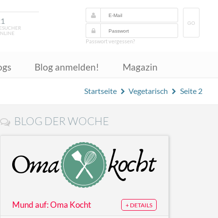
21
GO
ESUCHER
NLINE
Passwort vergessen?
ogs
Blog anmelden!
Magazin
Startseite
Vegetarisch
Seite 2
BLOG DER WOCHE
Mund auf: Oma Kocht
+ DETAILS