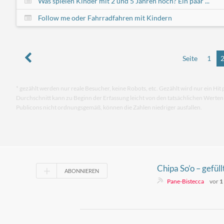
Was spielen Kinder mit 2 und 5 Jahren noch? Ein paar ...
Follow me oder Fahrradfahren mit Kindern
Seite
1
* gezählt werden nur reale Besucher, keine Robots, etc. Gezählt wird nur ein Hit 
Durchschnitt kann zu Beginn der Erfassung leicht von den tatsächlichen Werte
Publicons nicht ordnungsgemäß, können die Zahlen niedriger ausfallen.
Chipa So’o – gefüll
ABONNIEREN
Paraguay
Pane-Bistecca
vor
1