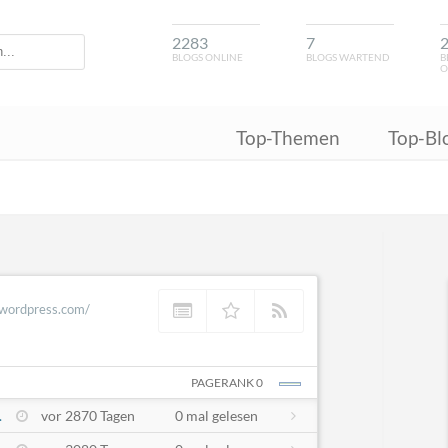
2283
7
BLOGS ONLINE
BLOGS WARTEND
B
O
Top-Themen
Top-Bl
.wordpress.com/
PAGERANK 0
.
vor 2870 Tagen
0 mal gelesen