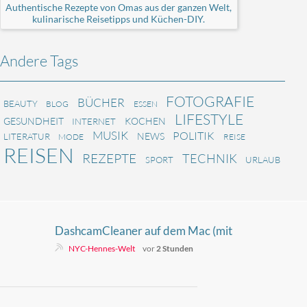
Authentische Rezepte von Omas aus der ganzen Welt,
kulinarische Reisetipps und Küchen-DIY.
Andere Tags
FOTOGRAFIE
BÜCHER
BEAUTY
BLOG
ESSEN
LIFESTYLE
GESUNDHEIT
KOCHEN
INTERNET
MUSIK
POLITIK
NEWS
LITERATUR
MODE
REISE
REISEN
REZEPTE
TECHNIK
SPORT
URLAUB
DashcamCleaner auf dem Mac (mit
M-Prozessoren) – Kennzeichen und
NYC-Hennes-Welt
vor
2 Stunden
Gesichter automatisch pixeln