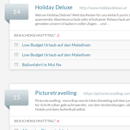
Holiday Deluxe
http://www.holidaydeluxe.at
14
Warum Holiday Deluxe? Weil das Reisen für uns einfach purer Lu
spannender Abenteuerurlaub oder erholsamer Relaxurlaub am
genießen unsere Urlaube in vollen Zügen … und ...
BESUCHERSCHNITT/TAG*:
2
Low Budget Urlaub auf den Malediven
Low Budget Urlaub auf den Malediven
Ballonfahrt in Mui Ne
Picturetravelling
https://picturetravelling.co
15
Picturetravelling - more than words Mein Reiseblog soll dem Les
für Schritt näher gebracht werden, von den Vorbereitungen, übe
Hotels und dem Aufenthalt selbst.
BESUCHERSCHNITT/TAG*:
6