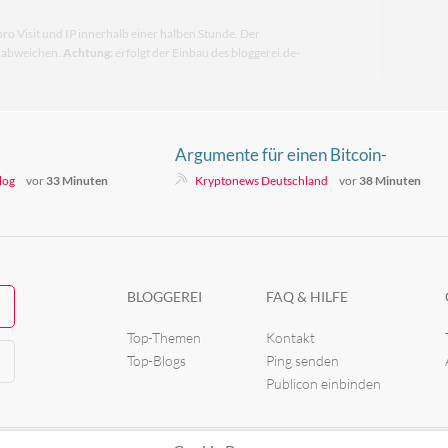
pro Visit und IP innerhalb einer halben Stunde. Der
n abweichen.
Achtung:
erfolgt der Einbau des bloggerei.de-
Argumente für einen Bitcoin-
Anstieg auf 76.000 Dollar mehren
log
vor
33 Minuten
Kryptonews Deutschland
vor
38 Minuten
sich – doch es gibt einen Haken
BLOGGEREI
FAQ & HILFE
Top-Themen
Kontakt
Top-Blogs
Ping senden
Publicon einbinden