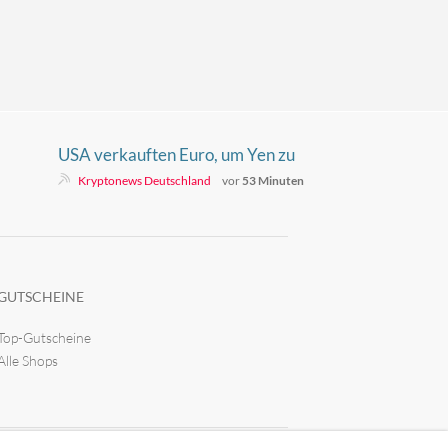
USA verkauften Euro, um Yen zu
retten – Europa erfuhr es danach
Kryptonews Deutschland
vor
53 Minuten
GUTSCHEINE
Top-Gutscheine
Alle Shops