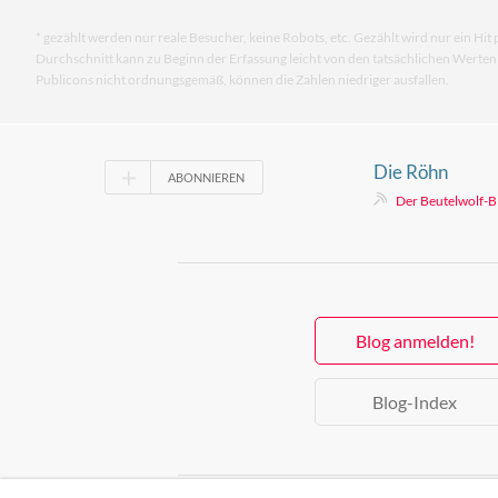
* gezählt werden nur reale Besucher, keine Robots, etc. Gezählt wird nur ein Hit 
Durchschnitt kann zu Beginn der Erfassung leicht von den tatsächlichen Werte
Publicons nicht ordnungsgemäß, können die Zahlen niedriger ausfallen.
Die Röhn
ABONNIEREN
Der Beutelwolf-B
Blog anmelden!
Blog-Index