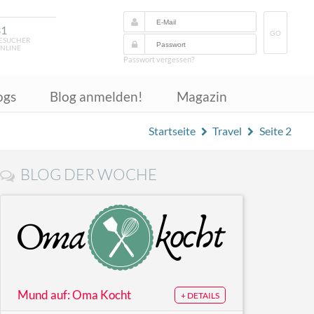
31
GO
ESUCHER
NLINE
Passwort vergessen?
ogs
Blog anmelden!
Magazin
Startseite
Travel
Seite 2
BLOG DER WOCHE
Mund auf: Oma Kocht
+ DETAILS