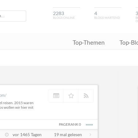
2283
4
BLOGS ONLINE
BLOGS WARTEND
B
O
Top-Themen
Top-Bl
com/
iel reisen. 2015 waren
s wollen wir hier mit
PAGERANK 0
vor 1465 Tagen
19 mal gelesen