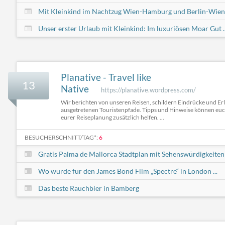
Mit Kleinkind im Nachtzug Wien-Hamburg und Berlin-Wien
Unser erster Urlaub mit Kleinkind: Im luxuriösen Moar Gut ..
Planative - Travel like
13
Native
https://planative.wordpress.com/
Wir berichten von unseren Reisen, schildern Eindrücke und Erl
ausgetretenen Touristenpfade. Tipps und Hinweise können euch 
eurer Reiseplanung zusätzlich helfen. ...
BESUCHERSCHNITT/TAG*:
6
Gratis Palma de Mallorca Stadtplan mit Sehenswürdigkeiten
Wo wurde für den James Bond Film „Spectre“ in London ...
Das beste Rauchbier in Bamberg