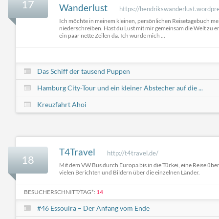
17
Wanderlust
https://hendrikswanderlust.wordpr
Ich möchte in meinem kleinen, persönlichen Reisetagebuch me
niederschreiben. Hast du Lust mit mir gemeinsam die Welt zu e
ein paar nette Zeilen da. Ich würde mich ...
Das Schiff der tausend Puppen
Hamburg City-Tour und ein kleiner Abstecher auf die ...
Kreuzfahrt Ahoi
T4Travel
http://t4travel.de/
18
Mit dem VW Bus durch Europa bis in die Türkei, eine Reise üb
vielen Berichten und Bildern über die einzelnen Länder.
BESUCHERSCHNITT/TAG*:
14
#46 Essouira – Der Anfang vom Ende