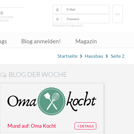
18
GO
ESUCHER
NLINE
Passwort vergessen?
ogs
Blog anmelden!
Magazin
Startseite
Hausbau
Seite 2
BLOG DER WOCHE
Mund auf: Oma Kocht
+ DETAILS