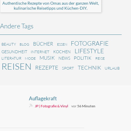
Authentische Rezepte von Omas aus der ganzen Welt,
kulinarische Reisetipps und Küchen-DIY.
Andere Tags
FOTOGRAFIE
BÜCHER
BEAUTY
BLOG
ESSEN
LIFESTYLE
GESUNDHEIT
KOCHEN
INTERNET
MUSIK
POLITIK
NEWS
LITERATUR
MODE
REISE
REISEN
REZEPTE
TECHNIK
SPORT
URLAUB
Auflagekraft
JP | Fotografie & Vinyl
vor
56 Minuten