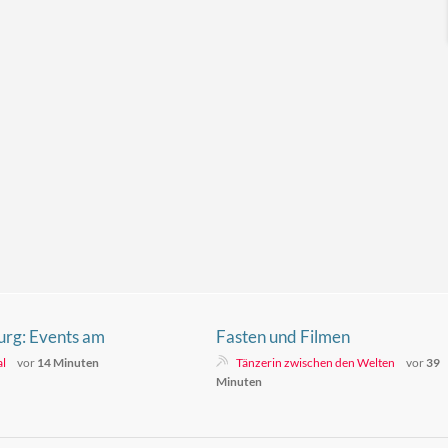
urg: Events am
Fasten und Filmen
twochenende
al
vor
14 Minuten
Tänzerin zwischen den Welten
vor
39
Minuten