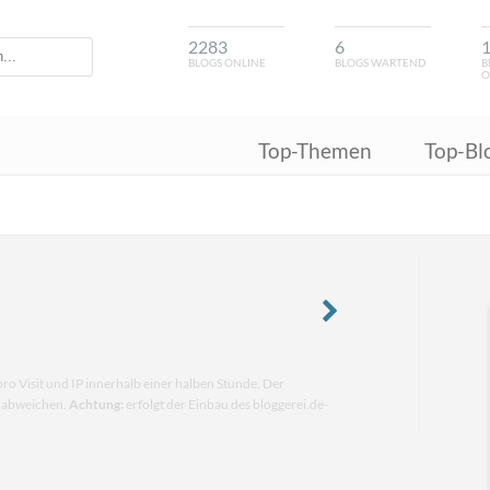
2283
6
BLOGS ONLINE
BLOGS WARTEND
B
O
Top-Themen
Top-Bl
pro Visit und IP innerhalb einer halben Stunde. Der
n abweichen.
Achtung:
erfolgt der Einbau des bloggerei.de-