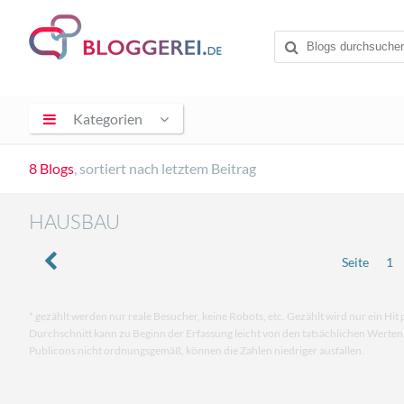
Kategorien
8 Blogs
, sortiert nach letztem Beitrag
HAUSBAU
Seite
1
* gezählt werden nur reale Besucher, keine Robots, etc. Gezählt wird nur ein Hit 
Durchschnitt kann zu Beginn der Erfassung leicht von den tatsächlichen Werte
Publicons nicht ordnungsgemäß, können die Zahlen niedriger ausfallen.