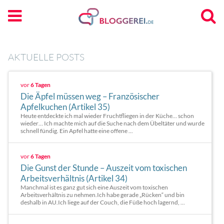
AKTUELLE POSTS
vor
6 Tagen
Die Äpfel müssen weg – Französischer
Apfelkuchen (Artikel 35)
Heute entdeckte ich mal wieder Fruchtfliegen in der Küche… schon
wieder… Ich machte mich auf die Suche nach dem Übeltäter und wurde
schnell fündig. Ein Apfel hatte eine offene ...
vor
6 Tagen
Die Gunst der Stunde – Auszeit vom toxischen
Arbeitsverhältnis (Artikel 34)
Manchmal ist es ganz gut sich eine Auszeit vom toxischen
Arbeitsverhältnis zu nehmen.Ich habe gerade „Rücken“ und bin
deshalb in AU.Ich liege auf der Couch, die Füße hoch lagernd, ...