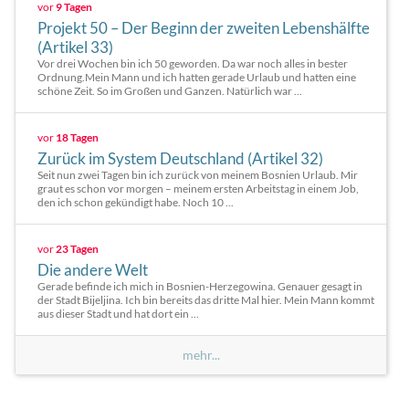
vor
9 Tagen
Projekt 50 – Der Beginn der zweiten Lebenshälfte
(Artikel 33)
Vor drei Wochen bin ich 50 geworden. Da war noch alles in bester
Ordnung.Mein Mann und ich hatten gerade Urlaub und hatten eine
schöne Zeit. So im Großen und Ganzen. Natürlich war ...
vor
18 Tagen
Zurück im System Deutschland (Artikel 32)
Seit nun zwei Tagen bin ich zurück von meinem Bosnien Urlaub. Mir
graut es schon vor morgen – meinem ersten Arbeitstag in einem Job,
den ich schon gekündigt habe. Noch 10 ...
vor
23 Tagen
Die andere Welt
Gerade befinde ich mich in Bosnien-Herzegowina. Genauer gesagt in
der Stadt Bijeljina. Ich bin bereits das dritte Mal hier. Mein Mann kommt
aus dieser Stadt und hat dort ein ...
mehr...