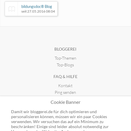
bildungsdoc® Blog
seit 27.05.2016 08:04
E4SY.de - Einfach informiert!
seit 16.04.2017 20:04
BLOGGEREI
Top-Themen
Mag-tutorials.de
TraumTrauringe.de
seit 20.05.2019 00:37
seit 06.07.2025 22:37
Top-Blogs
FAQ & HILFE
Kontakt
Ping senden
Publicon einbinden
Cookie Banner
GUTSCHEINE
Damit wir bloggerei.de für dich optimieren und
personalisieren können, müssen wir ein paar Cookies
Top-Gutscheine
verwenden. Wir versuchen das auf ein Minimum zu
beschränken! Einige sind leider absolut notwendig zur
Alle Shops