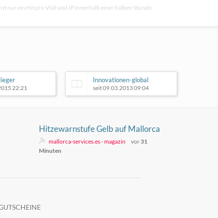
rd nur ein Hit pro Visit und IP innerhalb einer halben Stunde.
lieger
Innovationen-global
.2015 22:21
seit 09.03.2013 09:04
Hitzewarnstufe Gelb auf Mallorca
mallorca-services.es - magazin
vor
31
Minuten
GUTSCHEINE