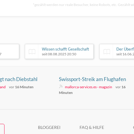
*gezählt werden nur reale Besucher, keine Robots, etc. Gezählt wi
Wissen schafft Gesellschaft
Der Überf
7
seit 08.08.2025 20:50
seit 16.06
t nach Diebstahl
Swissport-Streik am Flughafen
Mallorca setzt sich fort
land
vor
16 Minuten
mallorca-services.es - magazin
vor
16
Minuten
BLOGGEREI
FAQ & HILFE