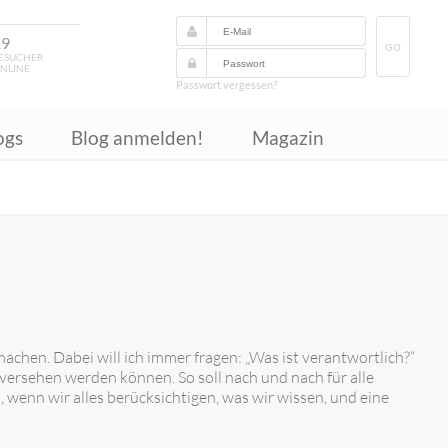
19
GO
ESUCHER
NLINE
Passwort vergessen?
ogs
Blog anmelden!
Magazin
achen. Dabei will ich immer fragen: „Was ist verantwortlich?“
 versehen werden können. So soll nach und nach für alle
, wenn wir alles berücksichtigen, was wir wissen, und eine