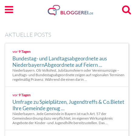
AKTUELLE POSTS
vor
9 Tagen
Bundestag- und Landtagsabgeordnete aus
NiederbayernAbgeordnete auf Feiern ...
Niederbayern. Ob Volksfest, Jubiläumsfeiern oder Vereinsumzüge –
Landtags- und Bundestagsabgeordnete zeigen auf regionalen Terminen
regelmäßig Präsenz. Während die einen darin ...
vor
9 Tagen
Umfrage zu Spielplätzen, Jugendtreffs & Co.Bietet
Ihre Gemeinde genug ...
Niederbayern. Jede Gemeinde in Bayern ist nach Art. 57 der
Gemeindeordnung dazu verpflichtet, im eigenen Wirkungskreis
Angebote der Kinder- und Jugendhilfe bereitzustellen. Das ...