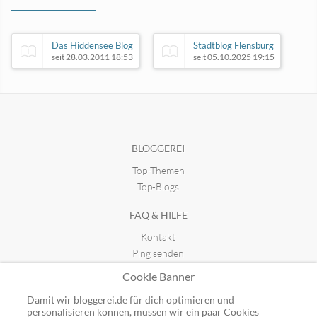
Das Hiddensee Blog
Stadtblog Flensburg
seit 28.03.2011 18:53
seit 05.10.2025 19:15
News- & Onlinecommunity
seit 23.07.2010 17:23
BLOGGEREI
Top-Themen
Gärtnern in Bremen
seit 22.03.2017 14:13
Top-Blogs
FAQ & HILFE
Kontakt
Ping senden
Publicon einbinden
Cookie Banner
GUTSCHEINE
Damit wir bloggerei.de für dich optimieren und
personalisieren können, müssen wir ein paar Cookies