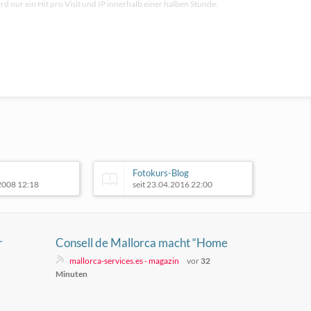
rd nur ein Hit pro Visit und IP innerhalb einer halben Stunde.
Fotokurs-Blog
.2008 12:18
seit 23.04.2016 22:00
r
Consell de Mallorca macht “Home
Office” am Tag der Sonnenfinsternis
mallorca-services.es - magazin
vor
32
Minuten