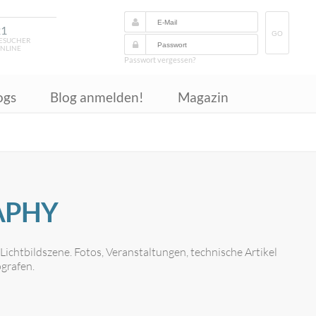
21
GO
ESUCHER
NLINE
Passwort vergessen?
ogs
Blog anmelden!
Magazin
APHY
ichtbildszene. Fotos, Veranstaltungen, technische Artikel
grafen.