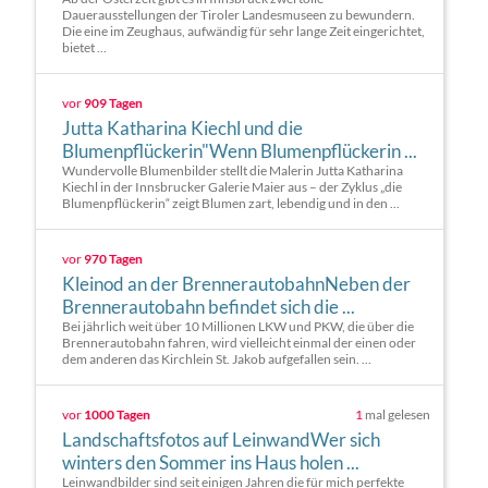
Dauerausstellungen der Tiroler Landesmuseen zu bewundern.
Die eine im Zeughaus, aufwändig für sehr lange Zeit eingerichtet,
bietet ...
vor
909 Tagen
Jutta Katharina Kiechl und die
Blumenpflückerin"Wenn Blumenpflückerin ...
Wundervolle Blumenbilder stellt die Malerin Jutta Katharina
Kiechl in der Innsbrucker Galerie Maier aus – der Zyklus „die
Blumenpflückerin“ zeigt Blumen zart, lebendig und in den ...
vor
970 Tagen
Kleinod an der BrennerautobahnNeben der
Brennerautobahn befindet sich die ...
Bei jährlich weit über 10 Millionen LKW und PKW, die über die
Brennerautobahn fahren, wird vielleicht einmal der einen oder
dem anderen das Kirchlein St. Jakob aufgefallen sein. ...
vor
1000 Tagen
1
mal gelesen
Landschaftsfotos auf LeinwandWer sich
winters den Sommer ins Haus holen ...
Leinwandbilder sind seit einigen Jahren die für mich perfekte