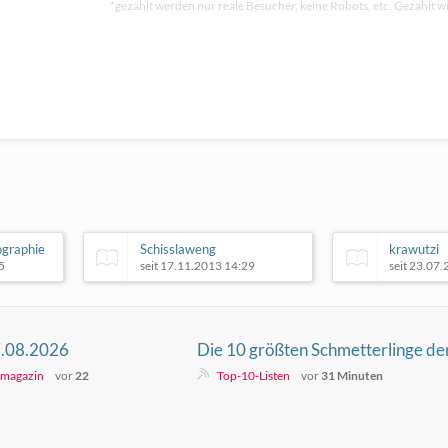
*gezählt werden nur reale Besucher, keine Robots, etc. Gezählt wi
ographie
Schisslaweng
krawutzi
5
seit 17.11.2013 14:29
seit 23.07
7.08.2026
Die 10 größten Schmetterlinge de
Welt
- magazin
vor
22
Top-10-Listen
vor
31 Minuten