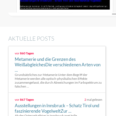
AKTUELLE POSTS
vor
860 Tagen
Metamerie und die Grenzen des
WeißabgleichesDie verschiedenen Arten von
...
Grundsätzliches zur Metamerie Unter dem Begriff der
Metamerie werden alle optisch-physikalischen Effekte
zusammengefasst, die durch Abweichungen im Farbspektrum zu
falschen ...
vor
867 Tagen
2
mal gelesen
Ausstellungen in Innsbruck – Schatz Tirol und
faszinierende VogelweltZur ...
Ab der Osterzeit gibt es in Innsbruck zwei tolle