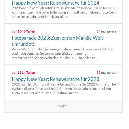
Happy New Year: Reisewünsche für 2024
2023 war ein wirklich solides Reisejahr. Meine Reisewünsche für 2023
konnte ich ziemlich gut erfüllen oder sinnvoll verschieben und zeige dir
einen Reise-Jahresrückblick vor allem ...
vor
1040 Tagen
24
mal gelesen
Fotoparade 2023: Zum ersten Mal die Welt
umrundet!
Wow. Was! Ein! Jahr! Seit einigen Jahren reise ich nun bereits Vollzeit
und nach genialen Reisen im Jahr 2021 und meiner
streckentechnischen Weltreise im Jahr 2022 habe ich es ...
vor
1314 Tagen
39
mal gelesen
Happy New Year: Reisewünsche für 2023
2022 war der Wahnsinn! Meine Reisewünsche für 2022 konnte ich bei
Weitem übererfüllen und zeige dir einen Reise-Jahresrückblick vor
allem in meiner aktuellsten Teilnahme an der ...
mehr...