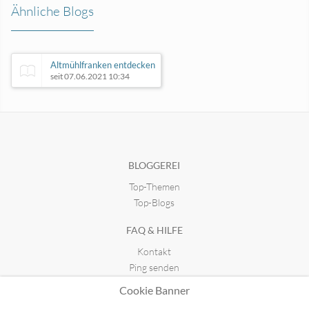
Ähnliche Blogs
Altmühlfranken entdecken
seit 07.06.2021 10:34
Jennifer Alka Photography
seit 05.01.2020 20:22
BLOGGEREI
Top-Themen
Wanderlust Baby
seit 04.12.2017 14:45
Top-Blogs
FAQ & HILFE
Camping im Odenwald - Blog
Kontakt
seit 07.03.2024 21:57
Ping senden
Publicon einbinden
Cookie Banner