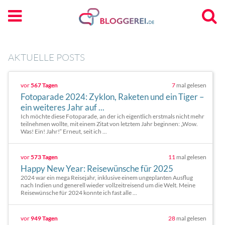
AKTUELLE POSTS
vor
567 Tagen
7
mal gelesen
Fotoparade 2024: Zyklon, Raketen und ein Tiger –
ein weiteres Jahr auf ...
Ich möchte diese Fotoparade, an der ich eigentlich erstmals nicht mehr
teilnehmen wollte, mit einem Zitat von letztem Jahr beginnen: „Wow.
Was! Ein! Jahr!“ Erneut, seit ich ...
vor
573 Tagen
11
mal gelesen
Happy New Year: Reisewünsche für 2025
2024 war ein mega Reisejahr, inklusive einem ungeplanten Ausflug
nach Indien und generell wieder vollzeitreisend um die Welt. Meine
Reisewünsche für 2024 konnte ich fast alle ...
vor
949 Tagen
28
mal gelesen