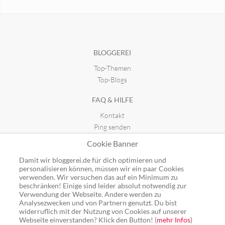
1000travelstories
Der Chinafreund
seit 11.09.2015 14:45
seit 26.11.2011 09:47
BLOGGEREI
Top-Themen
Top-Blogs
FAQ & HILFE
Kontakt
Ping senden
Publicon einbinden
Cookie Banner
GUTSCHEINE
Damit wir bloggerei.de für dich optimieren und
personalisieren können, müssen wir ein paar Cookies
Top-Gutscheine
verwenden. Wir versuchen das auf ein Minimum zu
beschränken! Einige sind leider absolut notwendig zur
Alle Shops
Verwendung der Webseite. Andere werden zu
Analysezwecken und von Partnern genutzt. Du bist
widerruflich mit der Nutzung von Cookies auf unserer
Webseite einverstanden? Klick den Button! (
mehr Infos
)