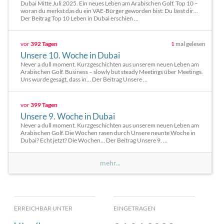
Dubai Mitte Juli 2025. Ein neues Leben am Arabischen Golf. Top 10 –
woran du merkst das du ein VAE-Bürger geworden bist: Du lässt dir…
Der Beitrag Top 10 Leben in Dubai erschien ...
vor
392 Tagen
1
mal gelesen
Unsere 10. Woche in Dubai
Never a dull moment. Kurzgeschichten aus unserem neuen Leben am
Arabischen Golf. Business – slowly but steady Meetings über Meetings.
Uns wurde gesagt, dass in… Der Beitrag Unsere ...
vor
399 Tagen
Unsere 9. Woche in Dubai
Never a dull moment. Kurzgeschichten aus unserem neuen Leben am
Arabischen Golf. Die Wochen rasen durch Unsere neunte Woche in
Dubai? Echt jetzt? Die Wochen… Der Beitrag Unsere 9. ...
mehr...
ERREICHBAR UNTER
EINGETRAGEN