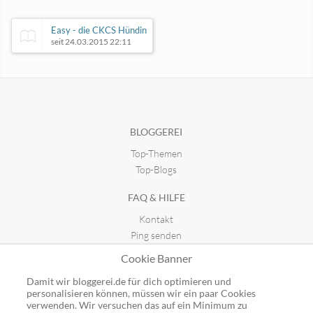
Easy - die CKCS Hündin
seit 24.03.2015 22:11
Profeline Katzenblog
Der Beutelwolf-Blog
seit 29.05.2016 21:04
seit 07.06.2011 21:26
BLOGGEREI
Top-Themen
Nobelfutter
seit 12.08.2020 23:08
Top-Blogs
FAQ & HILFE
Kontakt
Ping senden
Publicon einbinden
Cookie Banner
GUTSCHEINE
Damit wir bloggerei.de für dich optimieren und
personalisieren können, müssen wir ein paar Cookies
Top-Gutscheine
verwenden. Wir versuchen das auf ein Minimum zu