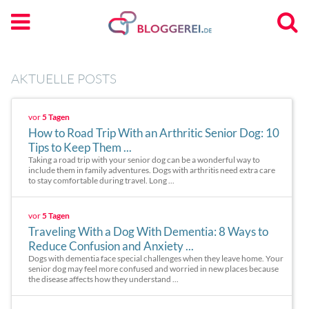
AKTUELLE POSTS
vor
5 Tagen
How to Road Trip With an Arthritic Senior Dog: 10
Tips to Keep Them ...
Taking a road trip with your senior dog can be a wonderful way to
include them in family adventures. Dogs with arthritis need extra care
to stay comfortable during travel. Long ...
vor
5 Tagen
Traveling With a Dog With Dementia: 8 Ways to
Reduce Confusion and Anxiety ...
Dogs with dementia face special challenges when they leave home. Your
senior dog may feel more confused and worried in new places because
the disease affects how they understand ...