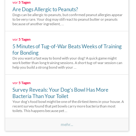
vor
5 Tagen
Are Dogs Allergic to Peanuts?
Dogs can be allergic to peanuts, but confirmed peanut allergies appear
to be very rare. Your dog may still react to peanut butter or peanuts
because of another ingredient, ...
vor
5 Tagen
5 Minutes of Tug-of-War Beats Weeks of Training
for Bonding
Do you want a fast way to bond with your dog? A quick game might
work better than long training sessions. A short tug-of-war session can
help you build a strong bond with your ...
vor
5 Tagen
Survey Reveals: Your Dog’s Bowl Has More
Bacteria Than Your Toilet
Your dog’s food bowl might be one of the dirtiest items in your house. A
recent survey found that pet bowls carry more bacteria than most
toilets. This happens because pet ...
mehr...