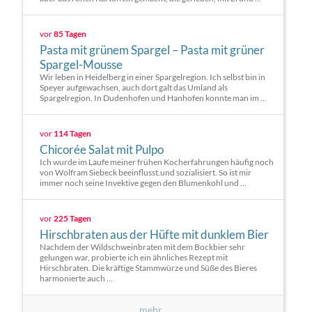
vor
85 Tagen
Pasta mit grünem Spargel – Pasta mit grüner
Spargel-Mousse
Wir leben in Heidelberg in einer Spargelregion. Ich selbst bin in
Speyer aufgewachsen, auch dort galt das Umland als
Spargelregion. In Dudenhofen und Hanhofen konnte man im ...
vor
114 Tagen
Chicorée Salat mit Pulpo
Ich wurde im Laufe meiner frühen Kocherfahrungen häufig noch
von Wolfram Siebeck beeinflusst.und sozialisiert. So ist mir
immer noch seine Invektive gegen den Blumenkohl und ...
vor
225 Tagen
Hirschbraten aus der Hüfte mit dunklem Bier
Nachdem der Wildschweinbraten mit dem Bockbier sehr
gelungen war, probierte ich ein ähnliches Rezept mit
Hirschbraten. Die kräftige Stammwürze und Süße des Bieres
harmonierte auch ...
mehr...