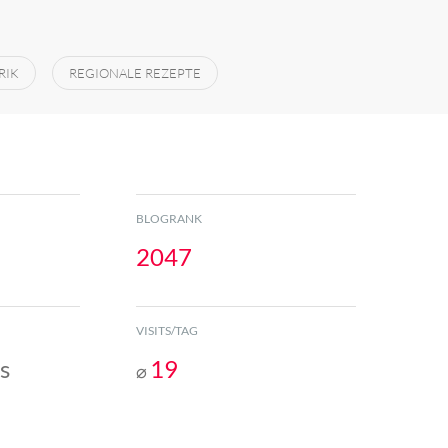
RIK
REGIONALE REZEPTE
BLOGRANK
2047
VISITS/TAG
s
19
⌀