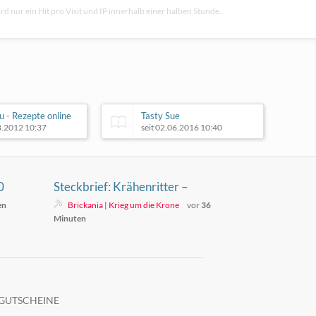
rd nur ein Hit pro Visit und IP innerhalb einer halben Stunde.
 - Rezepte online
Tasty Sue
08.2012 10:37
seit 02.06.2016 10:40
0
Steckbrief: Krähenritter –
Sammlung, Optik und aktueller
en
Brickania | Krieg um die Krone
vor
36
Stand
Minuten
GUTSCHEINE