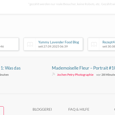
*gezählt werden nur reale Besucher, keine Robots, etc. Gezählt wi
Yummy Lavender Food Blog
Rezept4u
:46
seit 27.09.2025 06:39
seit 30.
 1: Was das
Mademoiselle Fleur – Portrait #1
eistet und worauf
inuten
Jochen Petry Photographie
vor
28 Minut
BLOGGEREI
FAQ & HILFE