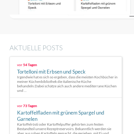
AKTUELLE POSTS
vor
54 Tagen
Tortelloni mit Erbsen und Speck
Irgendwie hat es sich so ergeben, dass die meisten Kochbücher in
meiner Küchenbibliothek die italienische Küche
behandeln.Dabei schätze aich auch andere mediterrane Küchen
und ...
vor
73 Tagen
Kartoffelfladen mit grünem Spargel und
Garnelen
Kartoffelrösti oder Kartoffelpuffer gehörten zum festen
Bestandteil unsere Rezeptreservoirs. Bekanntlich werden sie
aber aus rohen Kartoffeln gemacht, die gerieben, mit Ei und ...