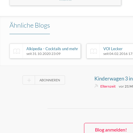
Ähnliche Blogs
Alkipedia - Cocktails und mehr
VOI Lecker
seit 31.10.2020 23:09
seit 04.02.2016 17
Kinderwagen 3 in
ABONNIEREN
System wirklich l
Elternzeit
vor
21 M
du achten solltest
Blog anmelden!