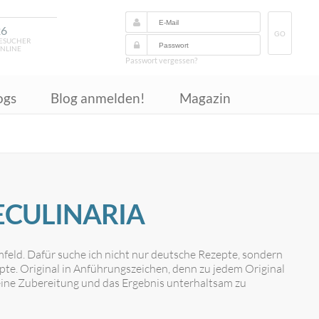
26
GO
ESUCHER
NLINE
Passwort vergessen?
ogs
Blog anmelden!
Magazin
ECULINARIA
mfeld. Dafür suche ich nicht nur deutsche Rezepte, sondern
epte. Original in Anführungszeichen, denn zu jedem Original
 seine Zubereitung und das Ergebnis unterhaltsam zu