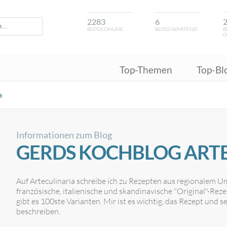
2283
6
BLOGS ONLINE
BLOGS WARTEND
B
O
Top-Themen
Top-Bl
a
Informationen zum Blog
GERDS KOCHBLOG ART
Auf Arteculinaria schreibe ich zu Rezepten aus regionalem U
französische, italienische und skandinavische "Original"-Rez
gibt es 100ste Varianten. Mir ist es wichtig, das Rezept und
beschreiben.