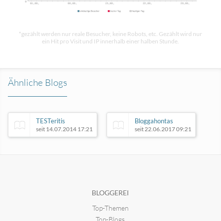
*gezählt werden nur reale Besucher, keine Robots, etc. Gezählt wird nur
ein Hit pro Visit und IP innerhalb einer halben Stunde.
Ähnliche Blogs
TESTeritis
Bloggahontas
seit 14.07.2014 17:21
seit 22.06.2017 09:21
Pixelfree the future blog
seit 06.01.2009 14:37
BLOGGEREI
Top-Themen
Wellness für schwule Männer
seit 28.07.2011 17:05
Top-Blogs