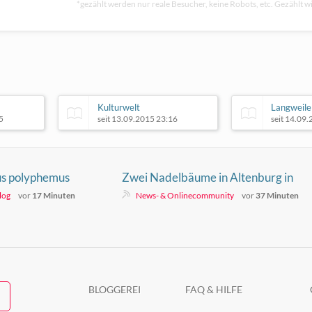
*gezählt werden nur reale Besucher, keine Robots, etc. Gezählt wi
Kulturwelt
Langweile
5
seit 13.09.2015 23:16
seit 14.09
lus polyphemus
Zwei Nadelbäume in Altenburg in
Brand gesetzt
log
vor
17 Minuten
News- & Onlinecommunity
vor
37 Minuten
BLOGGEREI
FAQ & HILFE