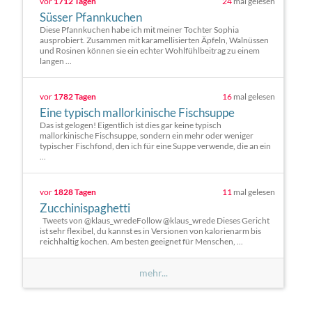
vor
1712 Tagen
24
mal gelesen
Süsser Pfannkuchen
Diese Pfannkuchen habe ich mit meiner Tochter Sophia
ausprobiert. Zusammen mit karamellisierten Äpfeln, Walnüssen
und Rosinen können sie ein echter Wohlfühlbeitrag zu einem
langen ...
vor
1782 Tagen
16
mal gelesen
Eine typisch mallorkinische Fischsuppe
Das ist gelogen! Eigentlich ist dies gar keine typisch
mallorkinische Fischsuppe, sondern ein mehr oder weniger
typischer Fischfond, den ich für eine Suppe verwende, die an ein
...
vor
1828 Tagen
11
mal gelesen
Zucchinispaghetti
Tweets von @klaus_wredeFollow @klaus_wrede Dieses Gericht
ist sehr flexibel, du kannst es in Versionen von kalorienarm bis
reichhaltig kochen. Am besten geeignet für Menschen, ...
mehr...