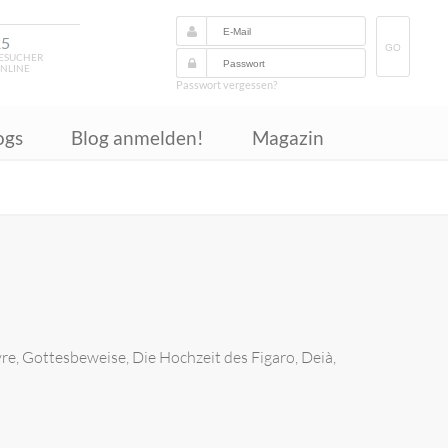
15
GO
ESUCHER
NLINE
Passwort vergessen?
ogs
Blog anmelden!
Magazin
vre, Gottesbeweise, Die Hochzeit des Figaro, Deià,