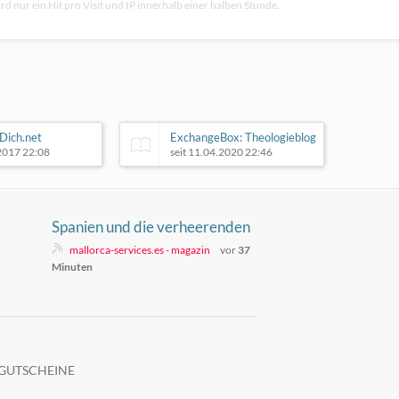
rd nur ein Hit pro Visit und IP innerhalb einer halben Stunde.
Dich.net
ExchangeBox: Theologieblog
.2017 22:08
seit 11.04.2020 22:46
Spanien und die verheerenden
Waldbrände 2026
mallorca-services.es - magazin
vor
37
Minuten
GUTSCHEINE