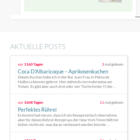
AKTUELLE POSTS
vor
1160 Tagen
3
mal gelesen
Coca D’Albaricoque – Aprikosenkuchen
Diesen Kuchen habe ich in der Bar Juan Frau in Palma de
Mallorca kennen gelernt. Hier stehst du normalerweise am
Tresen. Es gibt aber auch drei oder vier Tische hinter (!) der ...
vor
1608 Tagen
11
mal gelesen
Perfektes Rührei
Es kommt fast nie vor, dass ich ein Rezept einfach übernehme,
aber für dieses Rührei-Rezept aus der New York Times fällt mir
bisher nichts ein, was daran verbessert werden könnte. ...