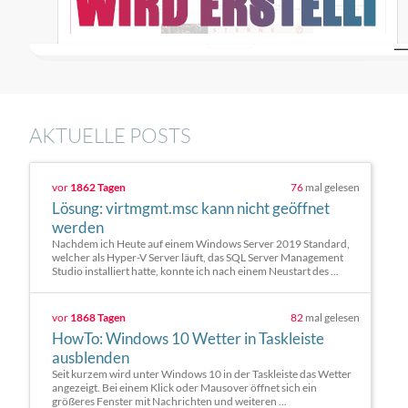
AKTUELLE POSTS
vor
1862 Tagen
76
mal gelesen
Lösung: virtmgmt.msc kann nicht geöffnet
werden
Nachdem ich Heute auf einem Windows Server 2019 Standard,
welcher als Hyper-V Server läuft, das SQL Server Management
Studio installiert hatte, konnte ich nach einem Neustart des ...
vor
1868 Tagen
82
mal gelesen
HowTo: Windows 10 Wetter in Taskleiste
ausblenden
Seit kurzem wird unter Windows 10 in der Taskleiste das Wetter
angezeigt. Bei einem Klick oder Mausover öffnet sich ein
größeres Fenster mit Nachrichten und weiteren ...