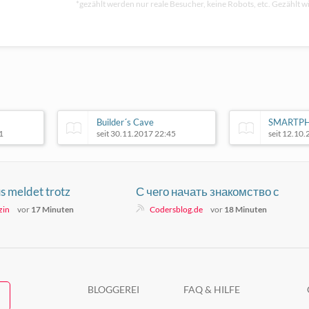
*gezählt werden nur reale Besucher, keine Robots, etc. Gezählt wi
Builder´s Cave
SMARTP
1
seit 30.11.2017 22:45
seit 12.10
 meldet trotz
С чего начать знакомство с
inus
площадкой и стоит ли верить
zin
vor
17 Minuten
Codersblog.de
vor
18 Minuten
первому впечатлению
BLOGGEREI
FAQ & HILFE