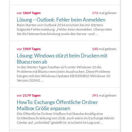
vor
1869 Tagen
172
mal gelesen
Lösung – Outlook: Fehler beim Anmelden
Beim Starten von Outlook 2016 erschien bei mir letztens
folgende Fehlermeldung: „Fehler beim Anmelden. Überprüfen
Sie die Netzwerkverbindung sowie den Server- und ...
vor
1969 Tagen
140
mal gelesen
Lösung: Windows stürzt beim Drucken mit
Bluescreen ab
In den letzten Tagen häuften sich unter Windows 10 die
Probleme mit Bluescreens beim Ausdrucken. Diese Probleme
hängen mit den Windows Updates KB5000802 (Windows 10
Version 202H2 ...
vor
2179 Tagen
391
mal gelesen
HowTo: Exchange Öffentliche Ordner
Mailbox Größe anpassen
Die Öffentliche Ordner Mailbox hat Standardmäßig eine
Größenbeschränkung von 2GB, auch wenn im Exchange Admin
Center auf „unlimited“ gestellt ist, erscheint im Log und ...