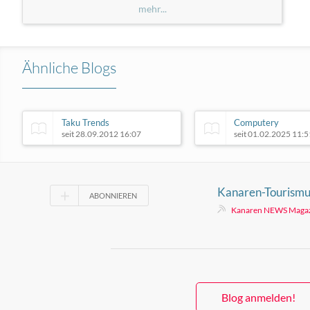
mehr...
Ähnliche Blogs
Taku Trends
Computery
seit 28.09.2012 16:07
seit 01.02.2025 11:5
Kanaren-Tourismus
ABONNIEREN
voller Inseln ein M
Kanaren NEWS Maga
Blog anmelden!