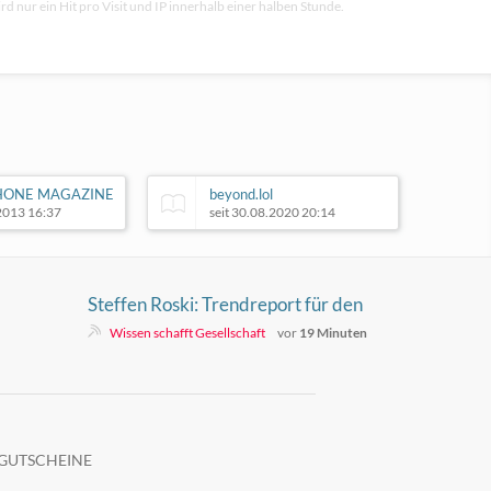
rd nur ein Hit pro Visit und IP innerhalb einer halben Stunde.
HONE MAGAZINE
beyond.lol
.2013 16:37
seit 30.08.2020 20:14
Steffen Roski: Trendreport für den
6. August 2026
Wissen schafft Gesellschaft
vor
19 Minuten
GUTSCHEINE