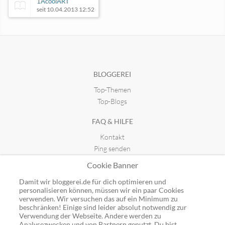
1AcoolART
seit 10.04.2013 12:52
Panoramablog von Hans-Dieter T
seit 08.08.2007 10:36
BLOGGEREI
Top-Themen
Bildknipser.de
seit 13.02.2011 21:09
Top-Blogs
FAQ & HILFE
dirksperling.photography
Kontakt
seit 22.01.2021 09:13
Ping senden
Publicon einbinden
Cookie Banner
GUTSCHEINE
Damit wir bloggerei.de für dich optimieren und
personalisieren können, müssen wir ein paar Cookies
Top-Gutscheine
verwenden. Wir versuchen das auf ein Minimum zu
beschränken! Einige sind leider absolut notwendig zur
Alle Shops
Verwendung der Webseite. Andere werden zu
Analysezwecken und von Partnern genutzt. Du bist