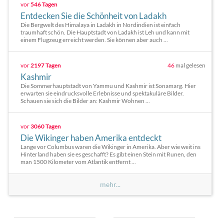
vor
546 Tagen
Entdecken Sie die Schönheit von Ladakh
Die Bergwelt des Himalaya in Ladakh in Nordindien ist einfach
traumhaft schön. Die Hauptstadt von Ladakh ist Leh und kann mit
einem Flugzeug erreicht werden. Sie können aber auch ...
vor
2197 Tagen
46
mal gelesen
Kashmir
Die Sommerhauptstadt von Yammu und Kashmir ist Sonamarg. Hier
erwarten sie eindrucksvolle Erlebnisse und spektakuläre Bilder.
Schauen sie sich die Bilder an: Kashmir Wohnen ...
vor
3060 Tagen
Die Wikinger haben Amerika entdeckt
Lange vor Columbus waren die Wikinger in Amerika. Aber wie weit ins
Hinterland haben sie es geschafft? Es gibt einen Stein mit Runen, den
man 1500 Kilometer vom Atlantik entfernt ...
mehr...