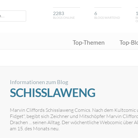
2283
6
BLOGS ONLINE
BLOGS WARTEND
B
O
Top-Themen
Top-Bl
Informationen zum Blog
SCHISSLAWENG
Marvin Cliffords Schisslaweng Comics. Nach dem Kultcomi
Fidget", begibt sich Zeichner und Mitschöpfer Marvin Cliffor
Drachen ... seinen Alltag. Der wöchentliche Webcomic über 
am 15. des Monats neu.