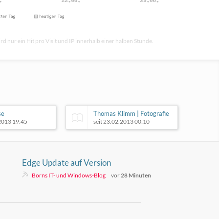
rd nur ein Hit pro Visit und IP innerhalb einer halben Stunde.
se
Thomas Klimm | Fotografie
.2013 19:45
seit 23.02.2013 00:10
Edge Update auf Version
151.0.4129.72 löst
Borns IT- und Windows-Blog
vor
28 Minuten
Absturzproblem