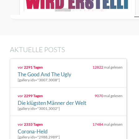
AKTUELLE POSTS
vor
2291 Tagen
12822
mal gelesen
The Good And The Ugly
[gallery ids="3007,3008"]
vor
2299 Tagen
9070
mal gelesen
Die klügsten Männer der Welt
[gallery ids="3001,3002"]
vor
2333 Tagen
17484
mal gelesen
Corona-Held
[gallery ids="2988,2989"]