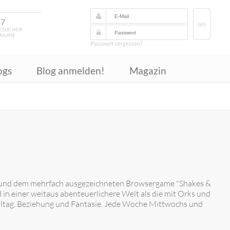
17
GO
ESUCHER
NLINE
Passwort vergessen?
ogs
Blog anmelden!
Magazin
c und dem mehrfach ausgezeichneten Browsergame "Shakes &
d in einer weitaus abenteuerlichere Welt als die mit Orks und
Alltag, Beziehung und Fantasie. Jede Woche Mittwochs und