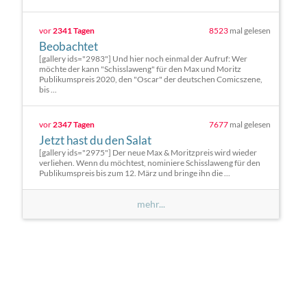
vor
2341 Tagen
8523
mal gelesen
Beobachtet
[gallery ids="2983"] Und hier noch einmal der Aufruf: Wer
möchte der kann "Schisslaweng" für den Max und Moritz
Publikumspreis 2020, den "Oscar" der deutschen Comicszene,
bis ...
vor
2347 Tagen
7677
mal gelesen
Jetzt hast du den Salat
[gallery ids="2975"] Der neue Max & Moritzpreis wird wieder
verliehen. Wenn du möchtest, nominiere Schisslaweng für den
Publikumspreis bis zum 12. März und bringe ihn die ...
mehr...