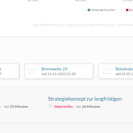
*gezählt werden nur reale Besucher, keine Robots, etc. Gezählt wi
m
Brennweite-24
Reiseknip
7
seit 21.01.2025 22:30
seit 25.05
Strategiekonzept zur langfristigen
Personal- und
s
vor
25 Minuten
Waterbölles
vor
26 Minuten
Organisationsentwicklung