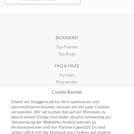
iTopnews.de
Sieberts-Blog
seit 13.02.2014 23:28
seit 27.11.2023 18:06
BLOGGEREI
Top-Themen
idigIT Blog
seit 10.10.2022 11:41
Top-Blogs
FAQ & HILFE
Kontakt
Ping senden
Publicon einbinden
Cookie Banner
GUTSCHEINE
Damit wir bloggerei.de für dich optimieren und
personalisieren können, müssen wir ein paar Cookies
Top-Gutscheine
verwenden. Wir versuchen das auf ein Minimum zu
beschränken! Einige sind leider absolut notwendig zur
Alle Shops
Verwendung der Webseite. Andere werden zu
Analysezwecken und von Partnern genutzt. Du bist
widerruflich mit der Nutzung von Cookies auf unserer