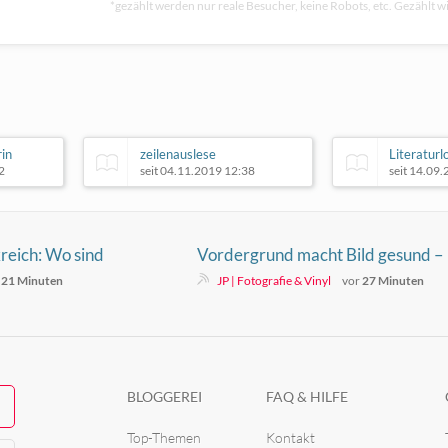
*gezählt werden nur reale Besucher, keine Robots, etc. Gezählt wi
rin
zeilenauslese
Literatur
2
seit 04.11.2019 12:38
seit 14.09
reich: Wo sind
Vordergrund macht Bild gesund –
ten?
oder steht da einfach nur etwas im
r
21 Minuten
JP | Fotografie & Vinyl
vor
27 Minuten
Weg?
BLOGGEREI
FAQ & HILFE
Top-Themen
Kontakt