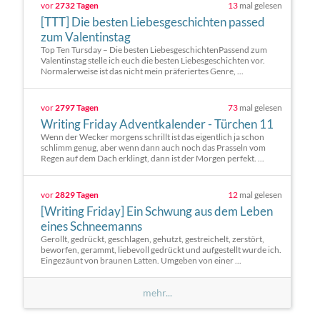
vor
2732 Tagen
13
mal gelesen
[TTT] Die besten Liebesgeschichten passed
zum Valentinstag
Top Ten Tursday – Die besten LiebesgeschichtenPassend zum
Valentinstag stelle ich euch die besten Liebesgeschichten vor.
Normalerweise ist das nicht mein präferiertes Genre, ...
vor
2797 Tagen
73
mal gelesen
Writing Friday Adventkalender - Türchen 11
Wenn der Wecker morgens schrillt ist das eigentlich ja schon
schlimm genug, aber wenn dann auch noch das Prasseln vom
Regen auf dem Dach erklingt, dann ist der Morgen perfekt. ...
vor
2829 Tagen
12
mal gelesen
[Writing Friday] Ein Schwung aus dem Leben
eines Schneemanns
Gerollt, gedrückt, geschlagen, gehutzt, gestreichelt, zerstört,
beworfen, gerammt, liebevoll gedrückt und aufgestellt wurde ich.
Eingezäunt von braunen Latten. Umgeben von einer ...
mehr...