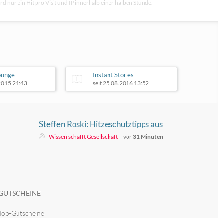
rd nur ein Hit pro Visit und IP innerhalb einer halben Stunde.
lounge
Instant Stories
.2015 21:43
seit 25.08.2016 13:52
Steffen Roski: Hitzeschutztipps aus
Nordkorea
Wissen schafft Gesellschaft
vor
31 Minuten
GUTSCHEINE
Top-Gutscheine