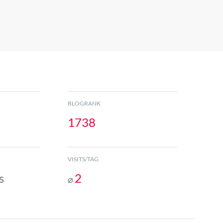
BLOGRANK
1738
VISITS/TAG
s
2
⌀