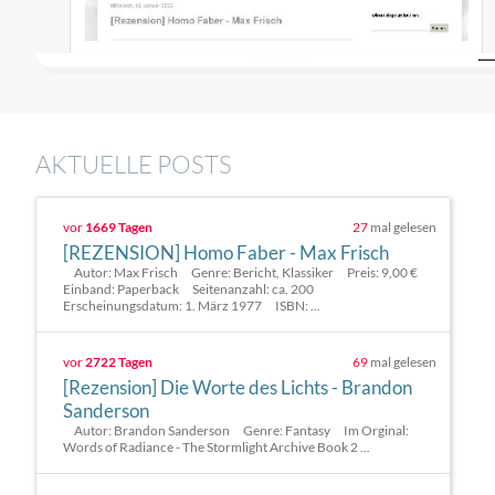
AKTUELLE POSTS
vor
1669 Tagen
27
mal gelesen
[REZENSION] Homo Faber - Max Frisch
Autor: Max Frisch Genre: Bericht, Klassiker Preis: 9,00 €
Einband: Paperback Seitenanzahl: ca. 200
Erscheinungsdatum: 1. März 1977 ISBN: ...
vor
2722 Tagen
69
mal gelesen
[Rezension] Die Worte des Lichts - Brandon
Sanderson
Autor: Brandon Sanderson Genre: Fantasy Im Orginal:
Words of Radiance - The Stormlight Archive Book 2 ...