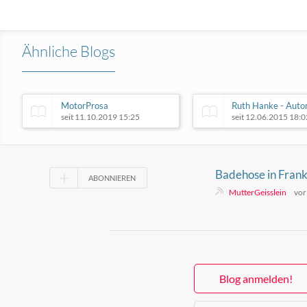
Ähnliche Blogs
MotorProsa
Ruth Hanke - Auto
seit 11.10.2019 15:25
seit 12.06.2015 18:0
Badehose in Frank
ABONNIEREN
Badeshorts verbo
MutterGeisslein
vo
Blog anmelden!