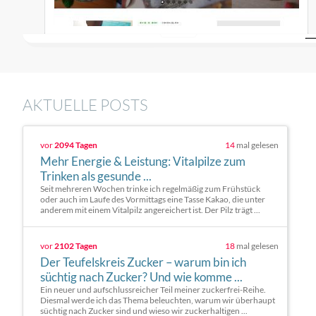
AKTUELLE POSTS
vor
2094 Tagen
14
mal gelesen
Mehr Energie & Leistung: Vitalpilze zum
Trinken als gesunde ...
Seit mehreren Wochen trinke ich regelmäßig zum Frühstück
oder auch im Laufe des Vormittags eine Tasse Kakao, die unter
anderem mit einem Vitalpilz angereichert ist. Der Pilz trägt ...
vor
2102 Tagen
18
mal gelesen
Der Teufelskreis Zucker – warum bin ich
süchtig nach Zucker? Und wie komme ...
Ein neuer und aufschlussreicher Teil meiner zuckerfrei-Reihe.
Diesmal werde ich das Thema beleuchten, warum wir überhaupt
süchtig nach Zucker sind und wieso wir zuckerhaltigen ...