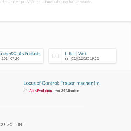
rd nur ein Hit pro Visit und IP innerhalb einer halben Stunde.
proben&Gratis Produkte
E-Book Welt
04.2014 07:20
seit 03.03.2025 19:22
Locus of Control: Frauen machen im
Schnitt eher externe Faktoren und
Alles Evolution
vor
34 Minuten
Männer eher interne Faktoren
verantwortlich
GUTSCHEINE