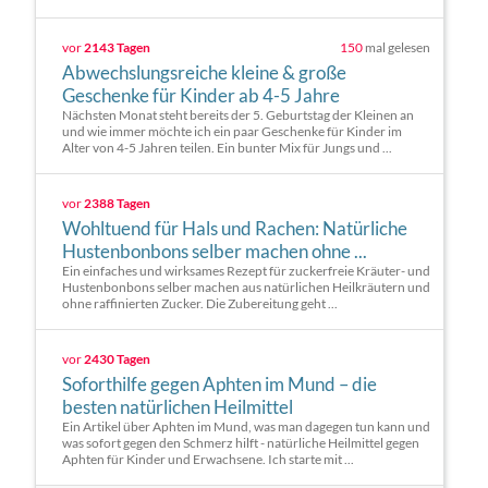
vor
2143 Tagen
150
mal gelesen
Abwechslungsreiche kleine & große
Geschenke für Kinder ab 4-5 Jahre
Nächsten Monat steht bereits der 5. Geburtstag der Kleinen an
und wie immer möchte ich ein paar Geschenke für Kinder im
Alter von 4-5 Jahren teilen. Ein bunter Mix für Jungs und ...
vor
2388 Tagen
Wohltuend für Hals und Rachen: Natürliche
Hustenbonbons selber machen ohne ...
Ein einfaches und wirksames Rezept für zuckerfreie Kräuter- und
Hustenbonbons selber machen aus natürlichen Heilkräutern und
ohne raffinierten Zucker. Die Zubereitung geht ...
vor
2430 Tagen
Soforthilfe gegen Aphten im Mund – die
besten natürlichen Heilmittel
Ein Artikel über Aphten im Mund, was man dagegen tun kann und
was sofort gegen den Schmerz hilft - natürliche Heilmittel gegen
Aphten für Kinder und Erwachsene. Ich starte mit ...