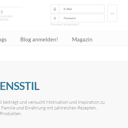
27
GO
ESUCHER
NLINE
Passwort vergessen?
ogs
Blog anmelden!
Magazin
ENSSTIL
l beiträgt und versucht Motivation und Inspiration zu
, Familie und Ernährung mit zahlreichen Rezepten,
 Produkten.