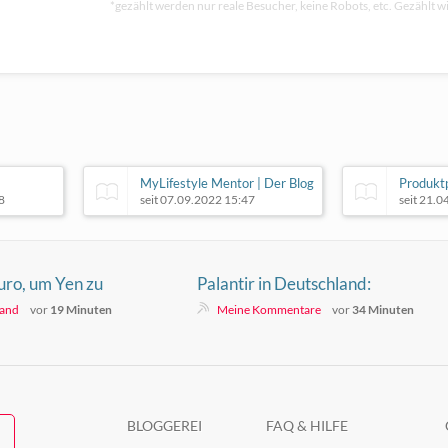
*gezählt werden nur reale Besucher, keine Robots, etc. Gezählt wi
MyLifestyle Mentor | Der Blog
Produkt
8
seit 07.09.2022 15:47
seit 21.
ro, um Yen zu
Palantir in Deutschland:
rfuhr es danach
Sicherheitsversprechen,
land
vor
19 Minuten
Meine Kommentare
vor
34 Minuten
Datenschutzrisiko,
Souveränitätsfrage
BLOGGEREI
FAQ & HILFE