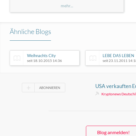
mehr...
Ähnliche Blogs
Weihnachts City
LEBE DAS LEBEN
seit 18.10.2015 14:36
seit 23.11.2011 14:1
USA verkauften Eu
ABONNIEREN
retten – Europa e
Kryptonews Deutsch
Blog anmelden!