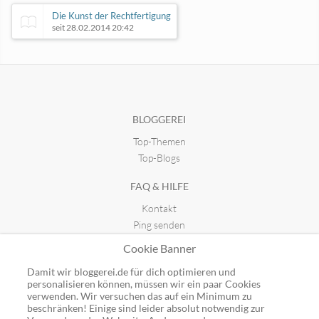
Die Kunst der Rechtfertigung
seit 28.02.2014 20:42
Lebenswelt & Depression
seit 16.10.2020 21:49
BLOGGEREI
Top-Themen
Bachelorarbeit Wissen
seit 23.01.2018 16:01
Top-Blogs
FAQ & HILFE
Hätten Sie gewusst,...
Kontakt
seit 10.08.2011 13:16
Ping senden
Publicon einbinden
Cookie Banner
GUTSCHEINE
Damit wir bloggerei.de für dich optimieren und
personalisieren können, müssen wir ein paar Cookies
Top-Gutscheine
verwenden. Wir versuchen das auf ein Minimum zu
beschränken! Einige sind leider absolut notwendig zur
Alle Shops