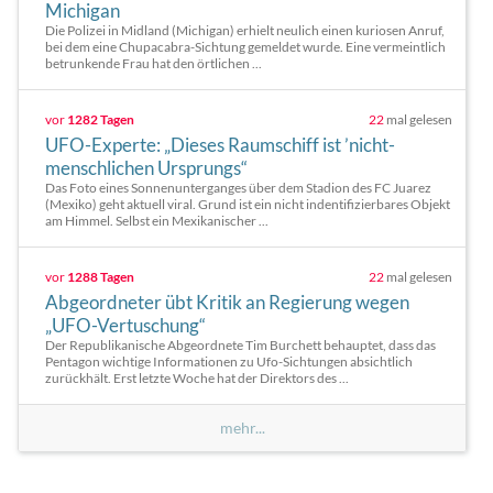
Michigan
Die Polizei in Midland (Michigan) erhielt neulich einen kuriosen Anruf,
bei dem eine Chupacabra-Sichtung gemeldet wurde. Eine vermeintlich
betrunkende Frau hat den örtlichen ...
vor
1282 Tagen
22
mal gelesen
UFO-Experte: „Dieses Raumschiff ist ’nicht-
menschlichen Ursprungs“
Das Foto eines Sonnenunterganges über dem Stadion des FC Juarez
(Mexiko) geht aktuell viral. Grund ist ein nicht indentifizierbares Objekt
am Himmel. Selbst ein Mexikanischer ...
vor
1288 Tagen
22
mal gelesen
Abgeordneter übt Kritik an Regierung wegen
„UFO-Vertuschung“
Der Republikanische Abgeordnete Tim Burchett behauptet, dass das
Pentagon wichtige Informationen zu Ufo-Sichtungen absichtlich
zurückhält. Erst letzte Woche hat der Direktors des ...
mehr...