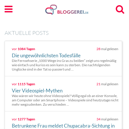
AKTUELLE POSTS
vor
1084 Tagen
28
mal gelesen
Die ungewöhnlichsten Todesfälle
Die Fernsehserie „1000 Wege ins Gras zu beißen“ zeigt uns regelmäßig
wie einfach und kurios es sein kann zu sterben. Die nachfolgenden
Unglücke sind in der Tat so passiert und ...
vor
1115 Tagen
21
mal gelesen
Vier Videospiel-Mythen
Was wären wir heute ohne Videospiele? Völlig egal ob an einer Konsole,
am Computer oder am Smartphone – Videospiele sind heutzutage nicht
mehr wegzudenken. Zu verschieden ...
vor
1277 Tagen
34
mal gelesen
Betrunkene Frau meldet Chupacabra-Sichtung in