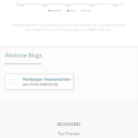
*gezählt werden nur reale Besucher, keine Robots, etc. Gezählt wird nur
ein Hit pro Visit und IP innerhalb einer halben Stunde.
Ähnliche Blogs
Hamburger Innenansichten
seit 19.09.2008 01:06
Ruedi-Reisen-Wandern-Foto Blog
seit 08.10.2018 10:27
BLOGGEREI
Top-Themen
Brennweite-24
Fotografie