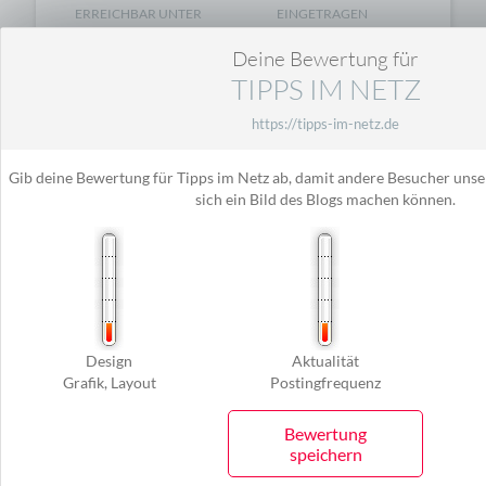
ERREICHBAR UNTER
EINGETRAGEN
https://tipps-im-
25.03.2015
Deine Bewertung für
netz.de
TIPPS IM NETZ
https://tipps-im-netz.de
BLOGRANK
LETZTES POSTING
Gib deine Bewertung für Tipps im Netz ab, damit andere Besucher unse
sich ein Bild des Blogs machen können.
505
02.12.2024
10:02
IN DER RUBRIK
VISITS/TAG
Internetblog
9
Design
Aktualität
⌀
Grafik, Layout
Postingfrequenz
s
Bewertung
speichern