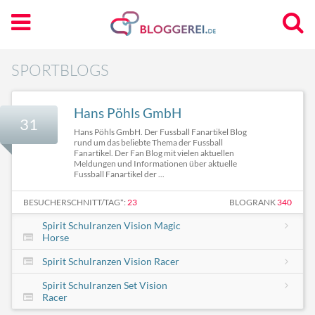
SPORTBLOGS
Hans Pöhls GmbH
31
Hans Pöhls GmbH. Der Fussball Fanartikel Blog
rund um das beliebte Thema der Fussball
Fanartikel. Der Fan Blog mit vielen aktuellen
Meldungen und Informationen über aktuelle
Fussball Fanartikel der ...
BESUCHERSCHNITT/TAG*:
23
BLOGRANK
340
Spirit Schulranzen Vision Magic
Horse
Spirit Schulranzen Vision Racer
Spirit Schulranzen Set Vision
Racer