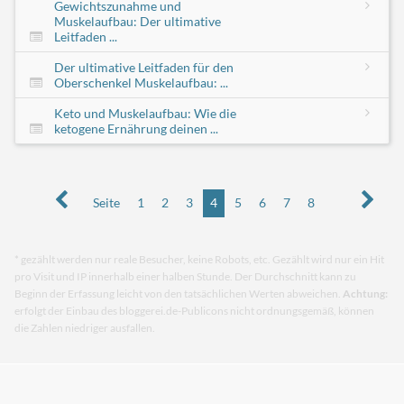
Gewichtszunahme und
Muskelaufbau: Der ultimative
Leitfaden ...
Der ultimative Leitfaden für den
Oberschenkel Muskelaufbau: ...
Keto und Muskelaufbau: Wie die
ketogene Ernährung deinen ...
Seite
1
2
3
4
5
6
7
8
* gezählt werden nur reale Besucher, keine Robots, etc. Gezählt wird nur ein Hit
pro Visit und IP innerhalb einer halben Stunde. Der Durchschnitt kann zu
Beginn der Erfassung leicht von den tatsächlichen Werten abweichen.
Achtung:
erfolgt der Einbau des bloggerei.de-Publicons nicht ordnungsgemäß, können
die Zahlen niedriger ausfallen.