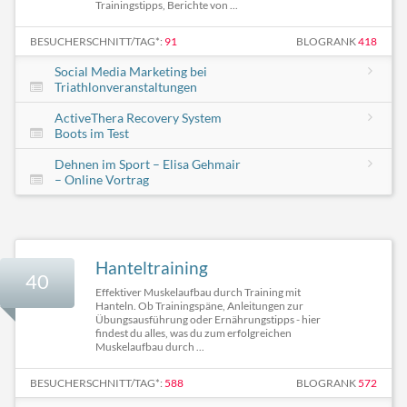
Trainingstipps, Berichte von ...
BESUCHERSCHNITT/TAG*:
91
BLOGRANK
418
Social Media Marketing bei
Triathlonveranstaltungen
ActiveThera Recovery System
Boots im Test
Dehnen im Sport – Elisa Gehmair
– Online Vortrag
Hanteltraining
40
Effektiver Muskelaufbau durch Training mit
Hanteln. Ob Trainingspäne, Anleitungen zur
Übungsausführung oder Ernährungstipps - hier
findest du alles, was du zum erfolgreichen
Muskelaufbau durch ...
BESUCHERSCHNITT/TAG*:
588
BLOGRANK
572