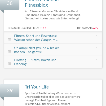
38
Fitnessblog
Auf Fitness e!Motion erfährst du alles Rund
ums Thema Training, Fitness und Gesundheit.
Gesundheit ist eine bewusste Entscheidung!
BESUCHERSCHNITT/TAG*:
17
BLOGRANK
699
Fitness, Sport und Bewegung:
Warum schon der Gang zum ...
Unkompliziert gesund & lecker
kochen – so geht’s!
Piloxing – Pilates, Boxen und
Dancing
Tri Your Life
39
Sport- und Triathlonblog Wir schreiben in
unserem Blog über alles was das Sportlerherz
bewegt. Fachbeiträge zum Thema
Triathlon/Multisport/Ausdauersport,