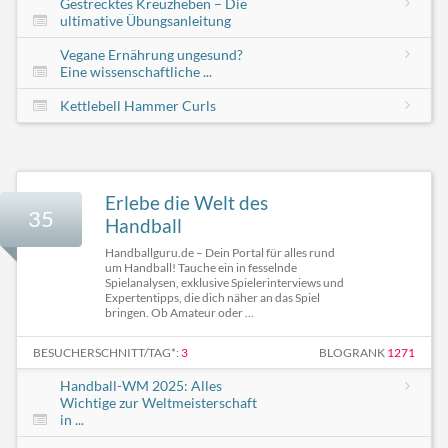
Gestrecktes Kreuzheben – Die
ultimative Übungsanleitung
Vegane Ernährung ungesund?
Eine wissenschaftliche ...
Kettlebell Hammer Curls
Erlebe die Welt des
35
Handball
Handballguru.de – Dein Portal für alles rund
um Handball! Tauche ein in fesselnde
Spielanalysen, exklusive Spielerinterviews und
Expertentipps, die dich näher an das Spiel
bringen. Ob Amateur oder ...
BESUCHERSCHNITT/TAG*:
3
BLOGRANK
1271
Handball-WM 2025: Alles
Wichtige zur Weltmeisterschaft
in ...