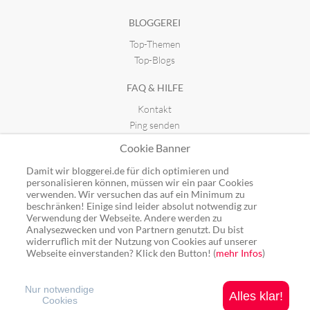
BLOGGEREI
Top-Themen
Top-Blogs
FAQ & HILFE
Kontakt
Ping senden
Publicon einbinden
Cookie Banner
GUTSCHEINE
Damit wir bloggerei.de für dich optimieren und
personalisieren können, müssen wir ein paar Cookies
Top-Gutscheine
verwenden. Wir versuchen das auf ein Minimum zu
beschränken! Einige sind leider absolut notwendig zur
Alle Shops
Verwendung der Webseite. Andere werden zu
Analysezwecken und von Partnern genutzt. Du bist
widerruflich mit der Nutzung von Cookies auf unserer
Webseite einverstanden? Klick den Button! (
mehr Infos
)
Ping: http://rpc.bloggerei.de/ping/ (*nur für angemeldete Blogs)
Blogverzeichnis Bloggerei.de © 2006 - 2026
Nur notwendige
Alles klar!
Cookies
Impressum
|
Datenschutz