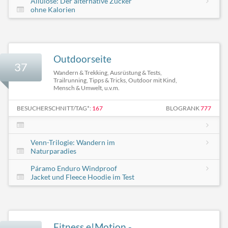
Allulose: Der alternative Zucker
ohne Kalorien
Outdoorseite
37
Wandern & Trekking, Ausrüstung & Tests,
Trailrunning, Tipps & Tricks, Outdoor mit Kind,
Mensch & Umwelt, u.v.m.
BESUCHERSCHNITT/TAG*:
167
BLOGRANK
777
Venn-Trilogie: Wandern im
Naturparadies
Páramo Enduro Windproof
Jacket und Fleece Hoodie im Test
Fitness e!Motion -