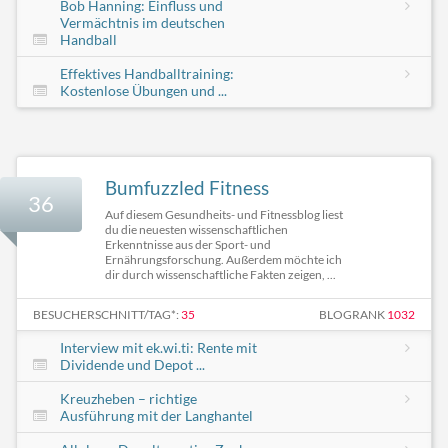
Bob Hanning: Einfluss und
Vermächtnis im deutschen
Handball
Effektives Handballtraining:
Kostenlose Übungen und ...
Bumfuzzled Fitness
36
Auf diesem Gesundheits- und Fitnessblog liest
du die neuesten wissenschaftlichen
Erkenntnisse aus der Sport- und
Ernährungsforschung. Außerdem möchte ich
dir durch wissenschaftliche Fakten zeigen, ...
BESUCHERSCHNITT/TAG*:
35
BLOGRANK
1032
Interview mit ek.wi.ti: Rente mit
Dividende und Depot ...
Kreuzheben – richtige
Ausführung mit der Langhantel