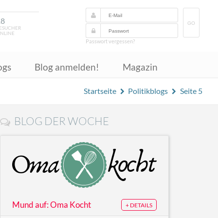
18
GO
ESUCHER
NLINE
Passwort vergessen?
ogs
Blog anmelden!
Magazin
Startseite
Politikblogs
Seite 5
BLOG DER WOCHE
Mund auf: Oma Kocht
+ DETAILS