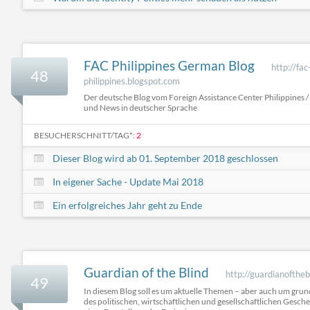
FAC Philippines German Blog
http://fac
48
philippines.blogspot.com
Der deutsche Blog vom Foreign Assistance Center Philippines / 
und News in deutscher Sprache
BESUCHERSCHNITT/TAG*:
2
Dieser Blog wird ab 01. September 2018 geschlossen
In eigener Sache - Update Mai 2018
Ein erfolgreiches Jahr geht zu Ende
Guardian of the Blind
http://guardianoftheb
49
In diesem Blog soll es um aktuelle Themen – aber auch um grun
des politischen, wirtschaftlichen und gesellschaftlichen Gesc