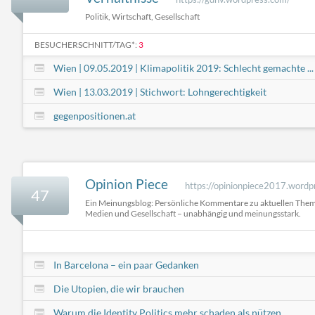
Politik, Wirtschaft, Gesellschaft
BESUCHERSCHNITT/TAG*:
3
Wien | 09.05.2019 | Klimapolitik 2019: Schlecht gemachte ...
Wien | 13.03.2019 | Stichwort: Lohngerechtigkeit
gegenpositionen.at
Opinion Piece
https://opinionpiece2017.wordp
47
Ein Meinungsblog: Persönliche Kommentare zu aktuellen Theme
Medien und Gesellschaft – unabhängig und meinungsstark.
In Barcelona – ein paar Gedanken
Die Utopien, die wir brauchen
Warum die Identity Politics mehr schaden als nützen