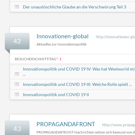
Der unauslöschliche Glaube an die Verschwörung Teil 3
Innovationen-global
http://innovationen-gl
42
Aktuelles zur Innovationspolitik
BESUCHERSCHNITT/TAG*:
1
Innovationspolitik und COVID 19 IV: Was hat Westworld mi
...
Innovationspolitik und COVID 19 III: Welche Rolle spielt ...
Innovationspolitik und COVID 19 II
PROPAGANDAFRONT
http://www.propag
43
PROPAGANDAFRONT-Nachrichten setzen sich bewusst von d