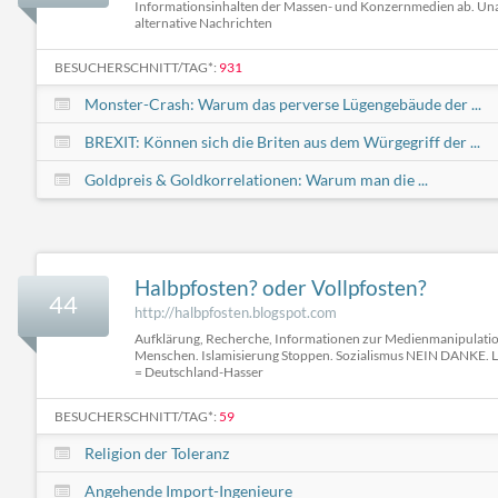
Informationsinhalten der Massen- und Konzernmedien ab. Un
alternative Nachrichten
BESUCHERSCHNITT/TAG*:
931
Monster-Crash: Warum das perverse Lügengebäude der ...
BREXIT: Können sich die Briten aus dem Würgegriff der ...
Goldpreis & Goldkorrelationen: Warum man die ...
Halbpfosten? oder Vollpfosten?
44
http://halbpfosten.blogspot.com
Aufklärung, Recherche, Informationen zur Medienmanipulati
Menschen. Islamisierung Stoppen. Sozialismus NEIN DANKE. L
= Deutschland-Hasser
BESUCHERSCHNITT/TAG*:
59
Religion der Toleranz
Angehende Import-Ingenieure