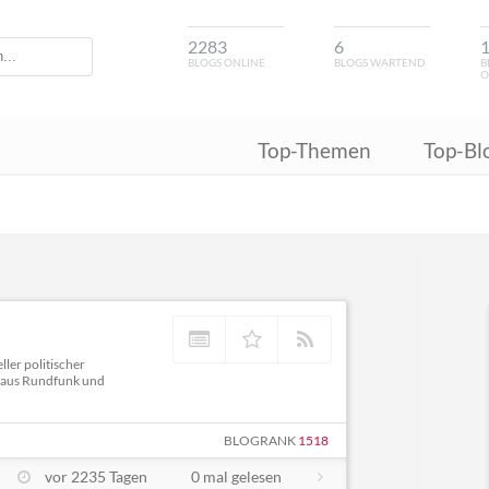
2283
6
BLOGS ONLINE
BLOGS WARTEND
B
O
Top-Themen
Top-Bl
ler politischer
, aus Rundfunk und
BLOGRANK
1518
vor 2235 Tagen
0 mal gelesen