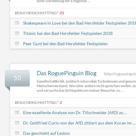
einer Darstellung der Ereignisse ...
BESUCHERSCHNITT/TAG*:
25
Shakespeare in Love bei den Bad Hersfelder Festspielen 201
Titanic bei den Bad Hersfelder Festspielen 2018
Peer Gynt bei den Bad Hersfelder Festspielen
Das RoguePinguin Blog
http://roguepingui
50
Gesellschaftkritik, politisch inkorrekte Turbulenzen und gesun
Menschenverstand. Worüber andere nicht sprechen wollen, da
und versuche das Sichtspektrum meiner Besucher zu ...
BESUCHERSCHNITT/TAG*:
2
Eine exzellente Analyse von Dr. Tillschneider (AfD) zu ...
Dr. Gottfried Curio von der AfD zittiert aus dem Koran im ...
Das geschieht auf Lesbos