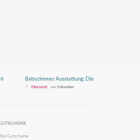
hl
Babyzimmer Ausstattung: Die
komplette Checkliste für 2026
Elternzeit
vor
3 Stunden
GUTSCHEINE
Top-Gutscheine